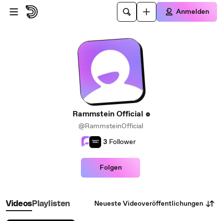
Zum Hauptinhalt springen
Anmelden
Rammstein Official
@RammsteinOfficial
3
Follower
Folgen
Neueste Videoveröffentlichungen
Videos
Playlisten