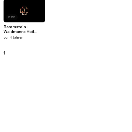
3:33
Rammstein -
Waidmanns Heil
(Official Lyric Video)
vor 4 Jahren
1