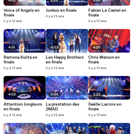
4:02
5:26
3:55
Voice of Angels en
Junbox en finale
Fabian Le Castel en
finale
finale
il y a 13 ans
il y a 13 ans
il y a 13 ans
4:15
4:03
4:20
Ramona Sulita en
Les Happy Brothers
Chris Watson en
finale
en finale
finale
il y a 13 ans
il y a 13 ans
il y a 13 ans
4:02
3:04
3:23
Attention Jongleurs
La prestation des
Gaëlle Lacroix en
en finale
2MAD
finale
il y a 13 ans
il y a 13 ans
il y a 13 ans