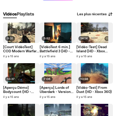
Les plus récentes
Vidéos
Playlists
5:31
5:52
14:14
[Court VidéoTest]
[VidéoTest 6 min.]
[Vidéo-Test] Dead
COD Modern Warfare
Battlefield 3 (HD -
Island (HD - Xbox
3 (HD - Xbox 360)
Xbox 360)
360)
il y a 15 ans
il y a 15 ans
il y a 15 ans
13:37
7:06
13:58
[Aperçu Démo]
[Aperçu] Lords of
[Vidéo-Test] From
Bodycount (HD -
Uberdark - Version
Dust (HD - Xbox 360)
Xbox 360)
Alpha 34 (HD - PC)
il y a 15 ans
il y a 15 ans
il y a 15 ans