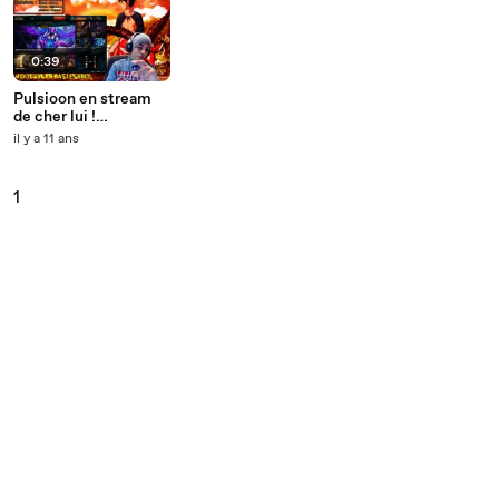
0:39
Pulsioon en stream
de cher lui !
INCROYABLE
il y a 11 ans
1