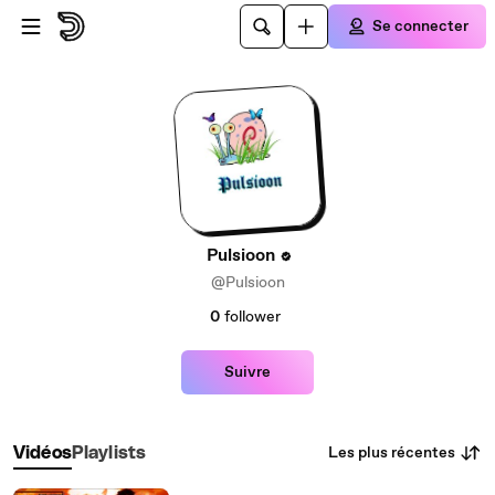
Passer au contenu principal
Se connecter
Pulsioon
@Pulsioon
0
follower
Suivre
Les plus récentes
Vidéos
Playlists