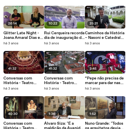
Ace, Invitro x BgMess
Henrique Mano,
e Zé Vida
GIVEMESTORIES e
Mariana Ribeiro
26:14
10:22
25:21
Glitter Late Night -
Rui Cerqueira recorda
Caminhos da História
Joana Amaral Dias e
dia de inauguração do
– Nasoni e Catedral
Maria Sampaio
Estádio do Dragão
de Lamego
há 3 anos
há 3 anos
há 3 anos
41:32
41:32
3:45
Conversas com
Conversas com
“Pepe não precisa de
História - Teatro
História - Teatro
marcar para dar nas
Nacional de São João
Ribeiro Conceição
vistas”. Análise do
há 3 anos
há 3 anos
há 3 anos
comentador do Porto
Canal à exibição do
capitão do FC Porto
na Champions
40:30
1:36
1:52
Conversas com
Álvaro Siza: "É a
Nuno Grande: "Todos
História – Teatro
maldição da Avenida
os arquitetos deviam