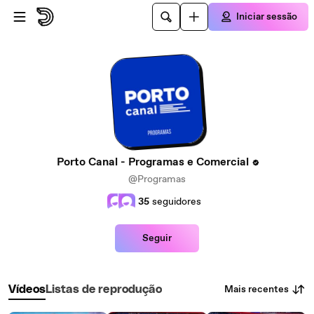
Avançar para o conteúdo principal
Iniciar sessão
Porto Canal - Programas e Comercial
@Programas
35
seguidores
Seguir
Mais recentes
Vídeos
Listas de reprodução