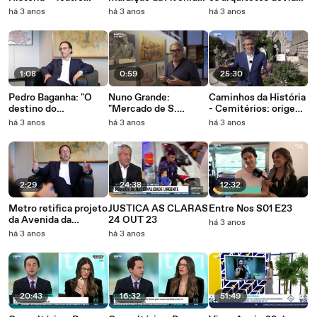
Ribeiro Conceição
da Ponte!"
pugnar para que o
há 3 anos
há 3 anos
há 3 anos
plano de Siza fosse
cumprido"
1:08
0:59
25:30
Pedro Baganha: "O
Nuno Grande:
Caminhos da História
destino do
"Mercado de S.
- Cemitérios: origem
equipamento vai ser a
Sebastião nunca quis
burguesa e
há 3 anos
há 3 anos
há 3 anos
sua demolição"
fazer cidade"
resistência popular
2:29
24:38
12:32
Metro retifica projeto
JUSTICA AS CLARAS
Entre Nos S01 E23
da Avenida da
24 OUT 23
há 3 anos
Boavista e alarga
há 3 anos
há 3 anos
passeios após críticas
de utilizadores
20:43
16:32
51:49