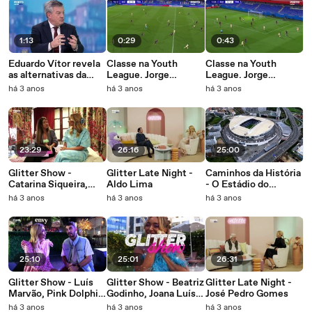
1:13
0:29
0:43
Eduardo Vítor revela
Classe na Youth
Classe na Youth
as alternativas da
League. Jorge
League. Jorge
Área Metropolitana
Meireles e Anhá
Meireles e Anhá
há 3 anos
há 3 anos
há 3 anos
para as obras do
Candé dão contornos
Candé dão contornos
Coliseu do Porto
de goleada aos
de goleada aos
'Dragões' em
'Dragões' em
Barcelona
Barcelona
23:29
26:16
25:00
Glitter Show -
Glitter Late Night -
Caminhos da História
Catarina Siqueira,
Aldo Lima
- O Estádio do
ESC, This Must Be a
Dragão: 20 anos
há 3 anos
há 3 anos
há 3 anos
Place, CATE&CO,
Janiina Vaz e Joana
Lopes
25:10
25:01
26:31
Glitter Show - Luís
Glitter Show - Beatriz
Glitter Late Night -
Marvão, Pink Dolphin,
Godinho, Joana Luís,
José Pedro Gomes
Grab Good Goods,
Musa Makeup,
há 3 anos
há 3 anos
há 3 anos