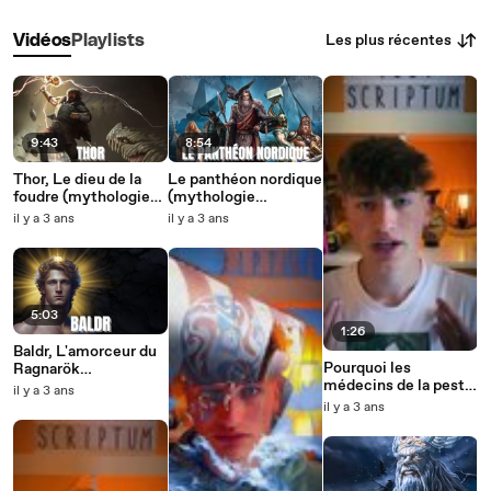
Les plus récentes
Vidéos
Playlists
9:43
8:54
Thor, Le dieu de la
Le panthéon nordique
foudre (mythologie
(mythologie
nordique)
nordique)
il y a 3 ans
il y a 3 ans
5:03
1:26
Baldr, L'amorceur du
Pourquoi les
Ragnarök
médecins de la peste
(mythologie
il y a 3 ans
portaient ce drôle de
nordique)
il y a 3 ans
masque ?