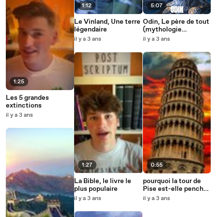
1:12
5:07
Le Vinland, Une terre
Odin, Le père de tout
légendaire
(mythologie
nordique)
il y a 3 ans
il y a 3 ans
1:25
Les 5 grandes
extinctions
il y a 3 ans
1:27
0:55
La Bible, le livre le
pourquoi la tour de
plus populaire
Pise est-elle penchée
?
il y a 3 ans
il y a 3 ans