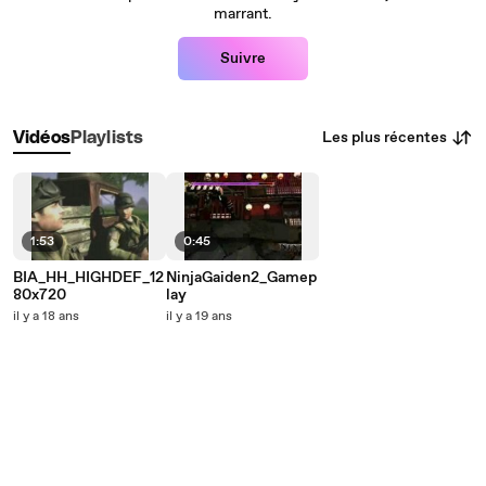
marrant.
Suivre
Les plus récentes
Vidéos
Playlists
1:53
0:45
BIA_HH_HIGHDEF_12
NinjaGaiden2_Gamep
80x720
lay
il y a 18 ans
il y a 19 ans