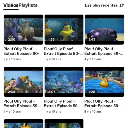
Les plus récentes
Vidéos
Playlists
2:06
1:55
1:43
Plouf Olly Plouf -
Plouf Olly Plouf -
Plouf Olly Plouf -
Extrait Episode 60-b :
Extrait Episode 60-a :
Extrait Episode 59-b:
Jarre Romaine
Bouteille à la mer
Pollution
il y a 16 ans
il y a 16 ans
il y a 16 ans
2:08
2:08
1:25
Plouf Olly Plouf -
Plouf Olly Plouf -
Plouf Olly Plouf -
Extrait Episode 59-a :
Extrait Episode 58-b :
Extrait Episode 58-a :
Déchets
Course d'obstacles
Baignoire
il y a 16 ans
il y a 16 ans
il y a 16 ans