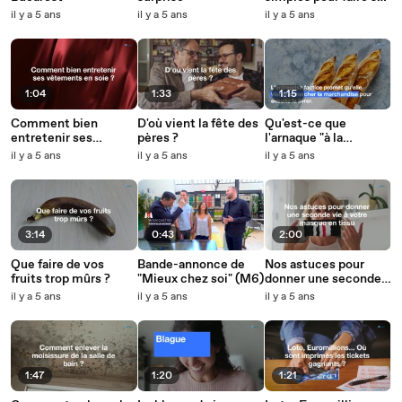
produits ménagers
il y a 5 ans
il y a 5 ans
il y a 5 ans
soi-même
1:04
1:33
1:15
Comment bien
D'où vient la fête des
Qu'est-ce que
entretenir ses
pères ?
l'arnaque "à la
vêtements en soie ?
baguette" qui sévit
il y a 5 ans
il y a 5 ans
il y a 5 ans
chez les boulangers ?
3:14
0:43
2:00
Que faire de vos
Bande-annonce de
Nos astuces pour
fruits trop mûrs ?
"Mieux chez soi" (M6)
donner une seconde
vie à votre masque en
il y a 5 ans
il y a 5 ans
il y a 5 ans
tissu
1:47
1:20
1:21