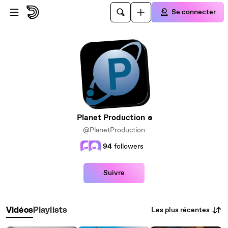
Passer au contenu principal
Se connecter
Planet Production
@PlanetProduction
94
followers
Suivre
Les plus récentes
Vidéos
Playlists