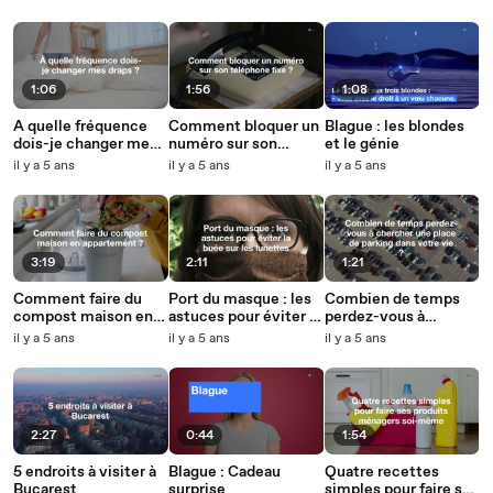
1:06
1:56
1:08
A quelle fréquence
Comment bloquer un
Blague : les blondes
dois-je changer mes
numéro sur son
et le génie
draps ?
téléphone fixe ?
il y a 5 ans
il y a 5 ans
il y a 5 ans
3:19
2:11
1:21
Comment faire du
Port du masque : les
Combien de temps
compost maison en
astuces pour éviter la
perdez-vous à
appartement ?
buée sur les lunettes
chercher une place
il y a 5 ans
il y a 5 ans
il y a 5 ans
de parking dans une
vie ?
2:27
0:44
1:54
5 endroits à visiter à
Blague : Cadeau
Quatre recettes
Bucarest
surprise
simples pour faire ses