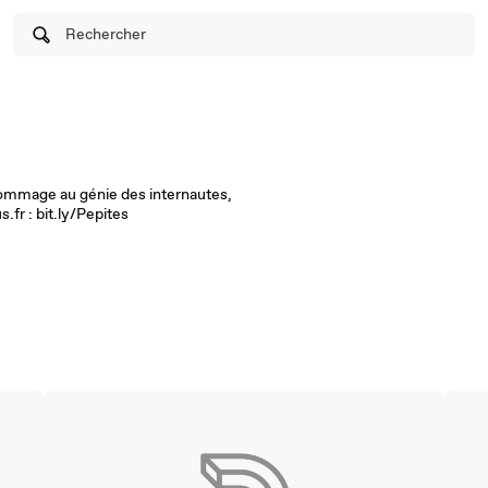
Rechercher
ommage au génie des internautes,
s.fr : bit.ly/Pepites