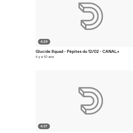
4:29
Glucide Squad - Pépites du 12/02 - CANAL+
il y a 10 ans
4:37