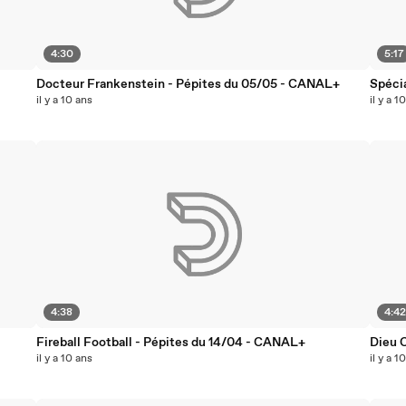
4:30
5:17
Docteur Frankenstein - Pépites du 05/05 - CANAL+
Spéci
il y a 10 ans
il y a 1
4:38
4:4
Fireball Football - Pépites du 14/04 - CANAL+
Dieu 
il y a 10 ans
il y a 1