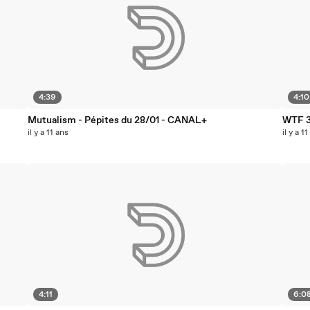
4:39
4:10
Mutualism - Pépites du 28/01 - CANAL+
WTF 3
il y a 11 ans
il y a 1
4:11
6:0