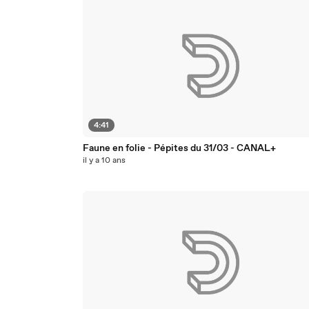
4:41
Faune en folie - Pépites du 31/03 - CANAL+
il y a 10 ans