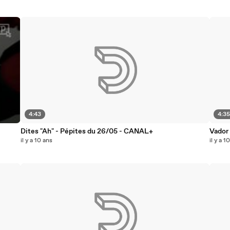
4:43
4:3
Dites "Ah" - Pépites du 26/05 - CANAL+
Vador
il y a 10 ans
il y a 1