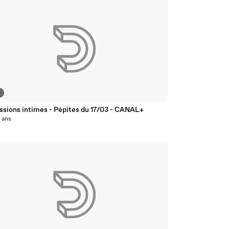
2
ssions intimes - Pépites du 17/03 - CANAL+
0 ans