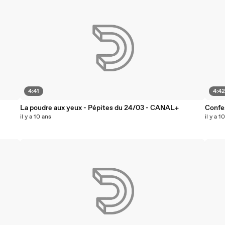
4:41
4:4
La poudre aux yeux - Pépites du 24/03 - CANAL+
Confe
il y a 10 ans
il y a 1