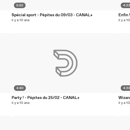
5:52
4:3
Spécial sport - Pépites du 09/03 - CANAL+
Enfin
il y a 10 ans
il y a 1
4:40
4:3
Party ! - Pépites du 25/02 - CANAL+
Wizar
il y a 10 ans
il y a 1