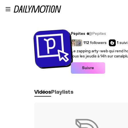
Passer au contenu principal
Pépites
@Pepites
112
followers
1
suivi
Le zapping arty-web qui rend h
tous les jeudis à 14h sur canalplu
Suivre
Vidéos
Playlists