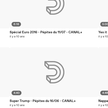
6:18
5:0
Spécial Euro 2016 - Pépites du 11/07 - CANAL+
Yes it
il y a 10 ans
il y a 1
4:40
4:4
Super Trump - Pépites du 16/06 - CANAL+
Nappa
il y a 10 ans
il y a 1