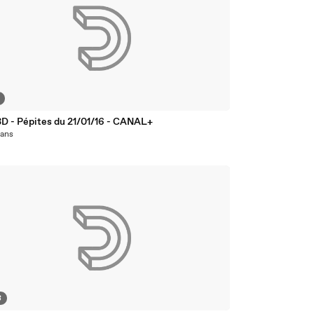
D - Pépites du 21/01/16 - CANAL+
1 ans
8