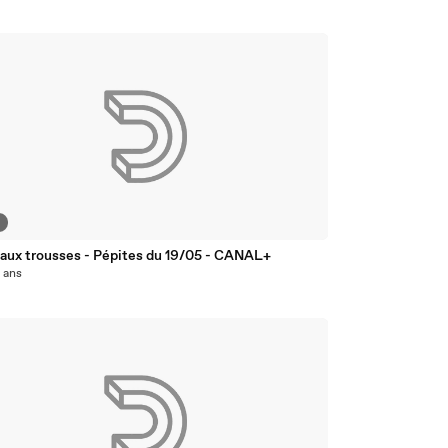
5
 aux trousses - Pépites du 19/05 - CANAL+
0 ans