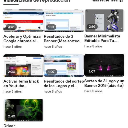
Más recientes
Vídeos
Listas de reproducción
2:16
3:01
1:31
Banner Minimalista
Acelerar y Optimizar
Resultados de 3
Editable Para Tu
Google chrome al
Banner (Mas sorteo
Canal 2016
100% y Ahorrar
de logo)
hace 8 años
hace 8 años
hace 8 años
Memoria Ram 2016
1:07
2:30
1:07
Sorteo de 3 Logo y un
Activar Tema Black
Resultados del sorteo
Banner 2015 (abierto)
en Youtube
de los Logos y el
Facilmente - HD
Banner
hace 8 años
hace 8 años
hace 8 años
2:40
Driver-