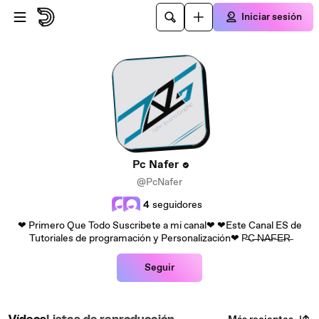
Saltar al contenido principal
Iniciar sesión
Pc Nafer
@PcNafer
4
seguidores
❤ Primero Que Todo Suscribete a mi canal❤ ❤Este Canal ES de
Tutoriales de programación y Personalización❤ P̶C̶ ̶N̶A̶F̶E̶R̶
Seguir