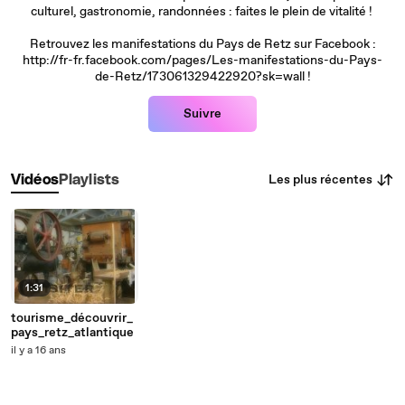
culturel, gastronomie, randonnées : faites le plein de vitalité !
Retrouvez les manifestations du Pays de Retz sur Facebook :
http://fr-fr.facebook.com/pages/Les-manifestations-du-Pays-
de-Retz/173061329422920?sk=wall !
Suivre
Les plus récentes
Vidéos
Playlists
1:31
tourisme_découvrir_
pays_retz_atlantique
il y a 16 ans