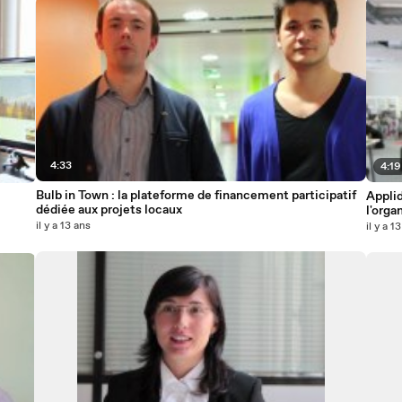
4:33
4:19
Bulb in Town : la plateforme de financement participatif
Applid
dédiée aux projets locaux
l'org
il y a 13 ans
il y a 1