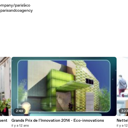
company/paris&co
parisandcoagency
2:49
3:2
quent
Grands Prix de l'Innovation 2014 - Eco-innovations
Nettel
il y a 12 ans
il y a 1