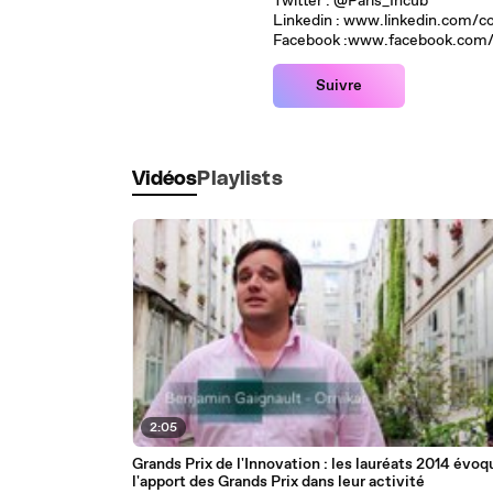
Twitter : @Paris_Incub
Linkedin : www.linkedin.com/
Facebook :www.facebook.com/
Suivre
Vidéos
Playlists
2:05
Grands Prix de l'Innovation : les lauréats 2014 évo
l'apport des Grands Prix dans leur activité