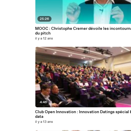
25:26
MOOC : Christophe Cremer dévoile les incontourn
du pitch
il y a 12 ans
4:46
Club Open Innovation : Innovation Datings spécial 
data
il y a 13 ans