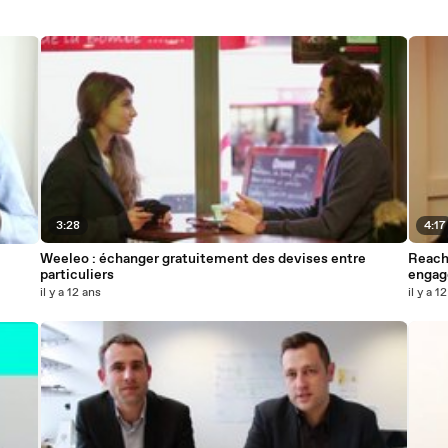
3:28
4:17
Weeleo : échanger gratuitement des devises entre
Reach5
particuliers
engag
il y a 12 ans
il y a 1