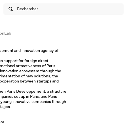
Rechercher
ionLab
opment and innovation agency of
 support for foreign direct
national attractiveness of Paris
n innovation ecosystem through the
rimentation of new solutions, the
cooperation between startups and
tween Paris Développement, a structure
panies set up in Paris, and Paris
 young innovative companies through
stages.
com