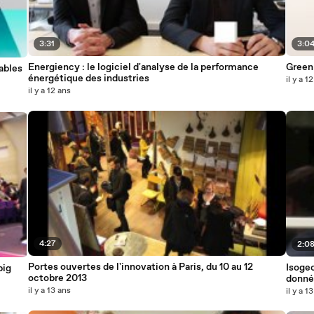
3:31
3:0
Energiency : le logiciel d'analyse de la performance
Green 
ables
énergétique des industries
il y a 1
il y a 12 ans
4:27
2:0
Portes ouvertes de l'innovation à Paris, du 10 au 12
Isogeo
big
octobre 2013
donné
il y a 13 ans
il y a 1