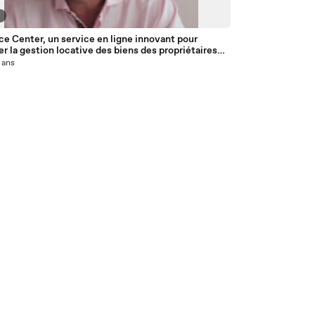
9
e Center, un service en ligne innovant pour
ter la gestion locative des biens des propriétaires
urs
4 ans