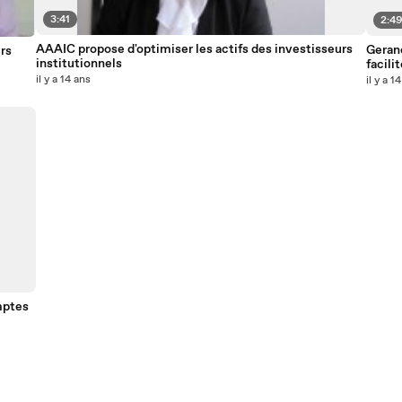
3:41
2:4
AAAIC propose d'optimiser les actifs des investisseurs
Geranc
rs
institutionnels
facili
baille
il y a 14 ans
il y a 1
mptes