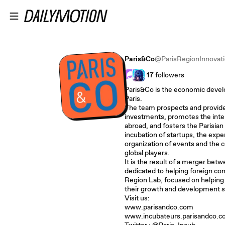
Passer au contenu principal
Paris&Co
@ParisRegionInnovat
17
followers
Paris&Co is the economic devel
Paris.
The team prospects and provides
investments, promotes the inter
abroad, and fosters the Parisia
incubation of startups, the expe
organization of events and the 
global players.
It is the result of a merger be
dedicated to helping foreign com
Region Lab, focused on helping
their growth and development 
Visit us:
www.parisandco.com
www.incubateurs.parisandco.