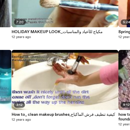
7:20
5:2
HOLIDAY MAKEUP LOOK_مكياج للأعياد والمناسبات
12 years ago
12 year
3:12
9:12
How to_ clean makeup brushes,كيفية تنظيف فرش الماكياج
how to
found
12 years ago
12 year