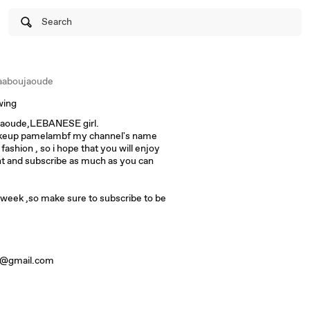
Search
aboujaoude
wing
 jaoude,LEBANESE girl.
el's name
hion , so i hope that you will enjoy
t and subscribe as much as you can
 week ,so make sure to subscribe to be
a@gmail.com