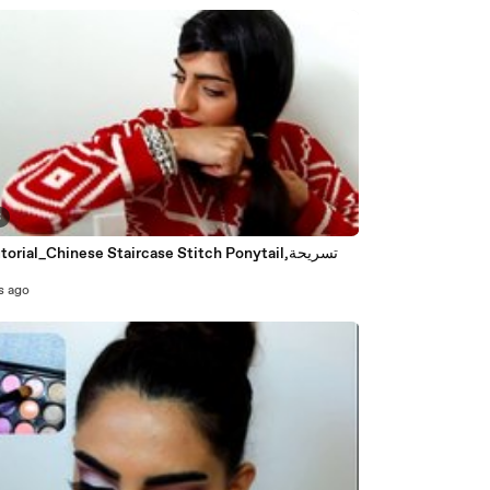
3
torial_Chinese Staircase Stitch Ponytail,تسريحة
ش
s ago