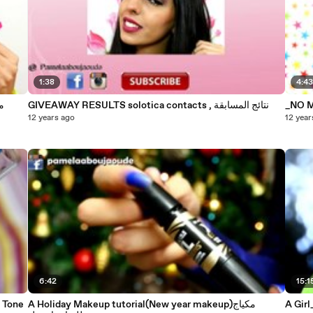
1:38
4:4
GIVEAWAY RESULTS solotica contacts , نتائج المسابقة
مفض
12 years ago
12 year
6:42
15:1
 Tone
A Holiday Makeup tutorial(New year makeup)مكياج