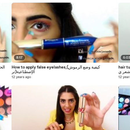
8:17
5:0
hair tu
How to apply false eyelashes,(كيفية وضع الرموش
عر ي
الإصطناعية(تر
12 years ago
12 year