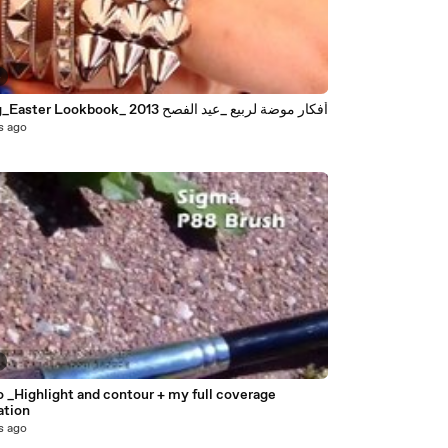
4
Spring_Easter Lookbook_ أفكار موضة لربيع _عيد الفصح 2013
s ago
 _Highlight and contour + my full coverage
ation
s ago