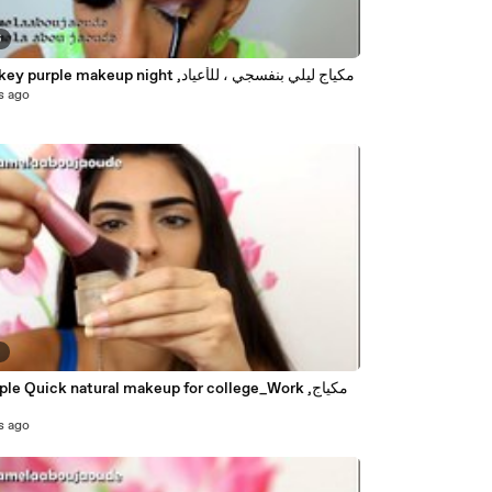
6
a smokey purple makeup night ,مكياج ليلي بنفسجي ، للأعياد
s ago
6
le Quick natural makeup for college_Work ,مكياج
س
s ago