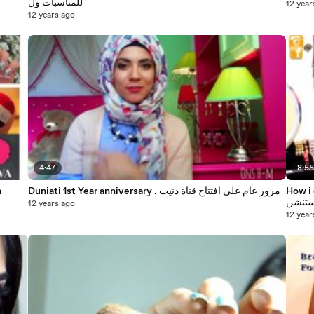
للمناسبات ول
12 year
12 years ago
4:47
8:5
n
Duniati 1st Year anniversary . مرور عام على افتتاح قناة دنيت
How i cl
ستنشن
12 years ago
12 year