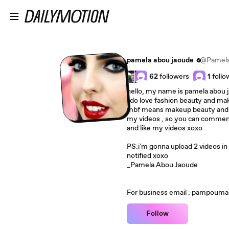
Skip to main content
pamela abou jaoude
@Pamela
62
followers
1
follo
hello, my name is pamela abou
i do love fashion beauty and makeup pamelambf my chann
mbf means makeup beauty and fas
my videos , so you can commen
and like my videos xoxo
PS:i'm gonna upload 2 videos in
notified xoxo
_Pamela Abou Jaoude
For business email : pampoum
Follow