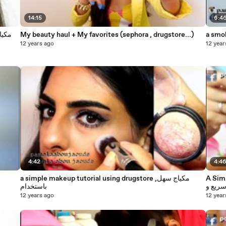
14:15
6:4
My beauty haul + My favorites (sephora , drugstore...)
12 years ago
12 year
4:42
4:4
A Simp
a simple makeup tutorial using drugstore ,مكياج سهل
ريع و
باستخدام
12 years ago
12 year