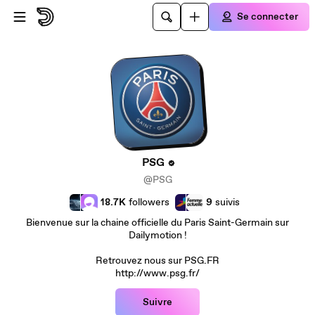
Passer au contenu principal
Se connecter
PSG
@PSG
18.7K
followers
9
suivis
Bienvenue sur la chaine officielle du Paris Saint-Germain sur
Dailymotion !
Retrouvez nous sur PSG.FR
http://www.psg.fr/
Suivre