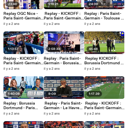
23:48
1:18:21
24:39
Replay OGC Nice -
️ Replay - KICKOFF :
️Replay : Paris Saint-
Paris Saint-Germain :
Paris Saint-Germain -
Germain - Toulouse :
L'entraînement veille
Toulouse, l'avant
La conf de presse de
il y a 2 ans
il y a 2 ans
il y a 2 ans
de match
match au Parc des
Luis Enrique
Princes
1:13:57
2:58:33
45:48
Replay - KICKOFF :
R️️eplay : Paris Saint-
️ Replay KICKOFF :
Paris Saint-Germain -
Germain - Borussia
Borussia Dortmund -
Borussia Dortmund
Dortmund : J-1 en
Paris Saint-Germain
il y a 2 ans
il y a 2 ans
il y a 2 ans
l'avant match au Parc
direct du Campus
en direct du BVB
des Princes
Stadion
1:40:06
9:09
1:17:39
️Replay : Borussia
️ Replay - Paris Saint-
️ Replay - KICKOFF :
Dortmund - Paris
Germain - Le Havre
Paris Saint-Germain
Saint-Germain : J-1 en
AC : La conf de
vs. Le Havre AC,
il y a 2 ans
il y a 2 ans
il y a 2 ans
direct de Dortmund
presse d'après-match
l'avant match au Parc
de Luis Enrique
des Princes