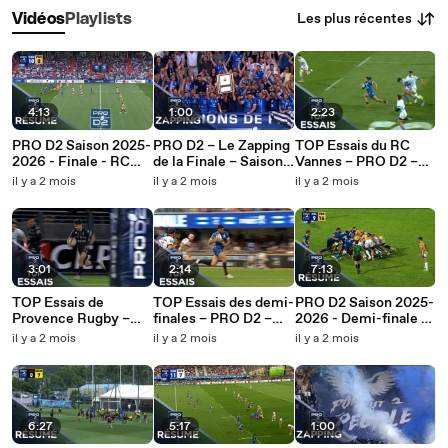
Les plus récentes
Vidéos
Playlists
4:13
1:00
2:23
PRO D2 Saison 2025-
PRO D2 – Le Zapping
TOP Essais du RC
2026 - Finale - RC
de la Finale – Saison
Vannes – PRO D2 –
Vannes - Provence
2025-2026
Saison 2025-2026
il y a 2 mois
il y a 2 mois
il y a 2 mois
Rugby
3:01
2:14
7:13
TOP Essais de
TOP Essais des demi-
PRO D2 Saison 2025-
Provence Rugby –
finales – PRO D2 –
2026 - Demi-finale -
PRO D2 – Saison
Saison 2025-2026
Résumé Colomiers
il y a 2 mois
il y a 2 mois
il y a 2 mois
2025-2026
Rugby - Provence
Rugby
6:27
5:17
1:00