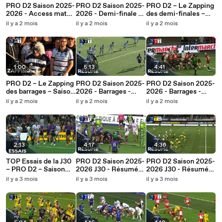
PRO D2 Saison 2025-
PRO D2 Saison 2025-
PRO D2 – Le Zapping
2026 - Access match
2026 - Demi-finale -
des demi-finales –
- Stade Niçois Rugby
Résumé RC Vannes -
Saison 2025-2026
il y a 2 mois
il y a 2 mois
il y a 2 mois
- Stade Montois
Oyonnax Rugby
Rugby
1:00
5:13
4:41
PRO D2 – Le Zapping
PRO D2 Saison 2025-
PRO D2 Saison 2025-
des barrages – Saison
2026 - Barrages -
2026 - Barrages -
2025-2026
Résumé Provence
Résumé Oyonnax
il y a 2 mois
il y a 2 mois
il y a 2 mois
Rugby - CA Brive
Rugby - Valence
Romans
2:13
4:17
4:36
TOP Essais de la J30
PRO D2 Saison 2025-
PRO D2 Saison 2025-
– PRO D2 – Saison
2026 J30 - Résumé
2026 J30 - Résumé
2025-2026
Soyaux-Angoulême
Stade Montois Rugby
il y a 3 mois
il y a 3 mois
il y a 3 mois
XV - AS Béziers
- SU Agen
Hérault