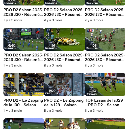
5:04
4:15
4:10
PRO D2 Saison 2025-
PRO D2 Saison 2025-
PRO D2 Saison 2025-
2026 J30 - Résumé
2026 J30 - Résumé
2026 J30 - Résumé
CA Brive - USON
FC Grenoble Rugby -
Biarritz Olympique
il y a 3 mois
il y a 3 mois
il y a 3 mois
Nevers
Colomiers Rugby
PB - US
Carcassonnaise
4:40
4:16
4:08
PRO D2 Saison 2025-
PRO D2 Saison 2025-
PRO D2 Saison 2025-
2026 J30 - Résumé
2026 J30 - Résumé
2026 J30 - Résumé
RC Vannes - US Dax
Valence Romans -
Oyonnax Rugby -
il y a 3 mois
il y a 3 mois
il y a 3 mois
Provence Rugby
Stade Aurillacois
1:00
1:00
2:13
PRO D2 – Le Zapping
PRO D2 – Le Zapping
TOP Essais de la J29
de la J30 – Saison
de la J29 – Saison
– PRO D2 – Saison
2025-2026
2025-2026
2025-2026
il y a 3 mois
il y a 3 mois
il y a 3 mois