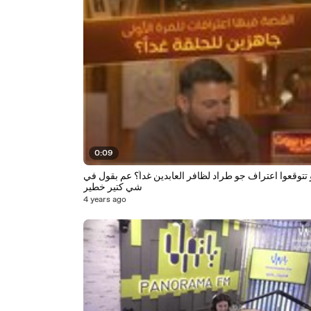
0:09
تتوقعوا اعتراف جو طراد لظافر العابدين غداً؟ عم بقول في
شي كتير خطير
4 years ago