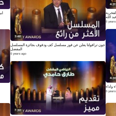
4:31
لفخرية
أس
بد الله
5 years
3:46
جون ترافولتا يعلن عن فوز مسلسل كف ودفوف بجائزة المسلسل
المفضل
5 years ago
4:3
 وأداء
5 years
7:30