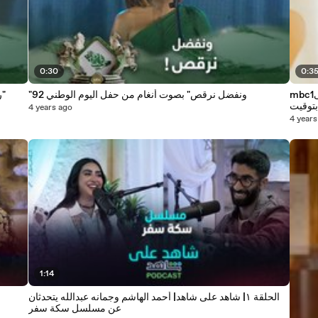
0:30
0:3
mbc1ترقبوا رحلة رائعة مع محمد عساف ضمن الحلقة الأولى
"ونفضل نرقص" بصوت أنغام من حفل اليوم الوطني 92
روحي عيني قلبي اللي بيحييني" أنغام تغني والجمهور يتفاعل"
ة مساءً بتوقيت
4 years ago
ة على
4 years
1:14
الحلقة ١| شاهد على شاهد| أحمد الهاشم وجمانه عبدالله يتحدثان
عن مسلسل سكة سفر