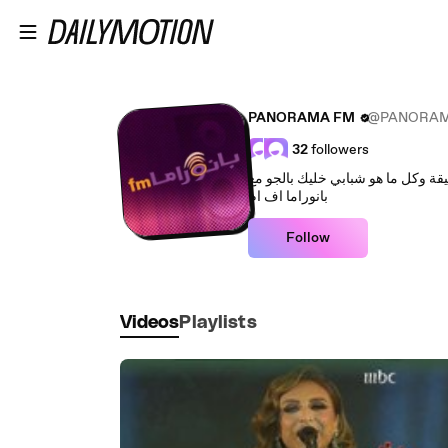
Skip to main content
PANORAMA FM
@PANORA
32
followers
بانوراما اف ام
Follow
Videos
Playlists