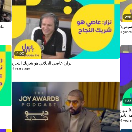
2:41
رنسيس؟
ماس
4 years
4:02
نزار: عاصي الحلاني هو شريك النجاح
4 years ago
1:33
ً عنها;
ة_تايم
4 years