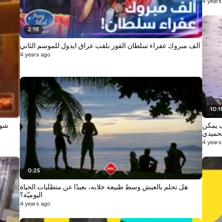
4 years
2:16
ألف مبروك عفراء سلطان الفوز بلقب عراق ايدول للموسم الثاني
4 years ago
10:1
ف يمكن
شو 
لحميدي
4 years
0:25
هل تحلم بالعيش وسط طبيعة خلابه، بعيدًا عن متطلّبات الحياة
اليوميّة؟
4 years ago