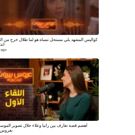
0
كواليس المشهد يلي مستحل ننساه هو لما طلال خرج من الخ
اتذ
 ago
أهضم قصة تعارف بين رانيا وعلاء خلال تصوير الموسم 
بعروس 