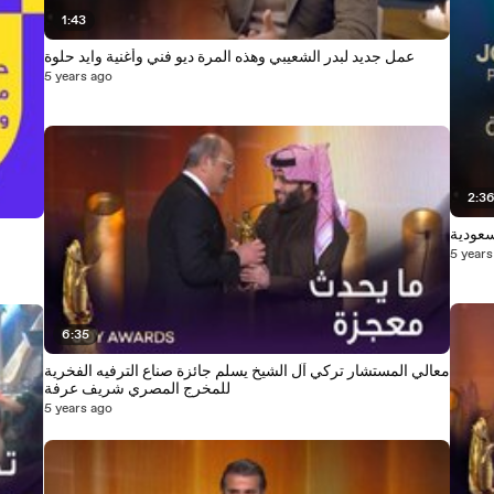
1:43
عمل جديد لبدر الشعيبي وهذه المرة ديو فني وأغنية وايد حلوة
5 years ago
2:3
سعودية
5 years
6:35
معالي المستشار تركي آل الشيخ يسلم جائزة صناع الترفيه الفخرية
للمخرج المصري شريف عرفة
5 years ago