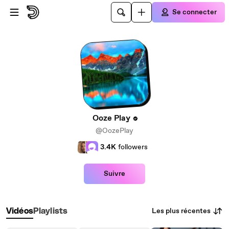
Passer au contenu principal
Se connecter
Ooze Play
@OozePlay
3.4K
followers
Suivre
Les plus récentes
Vidéos
Playlists