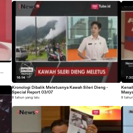
t
16:14
7:3
Kronologi Dibalik Meletusnya Kawah Sileri Dieng -
Kenai
Special Report 03/07
Masya
8 tahun yang lalu
8 tahun