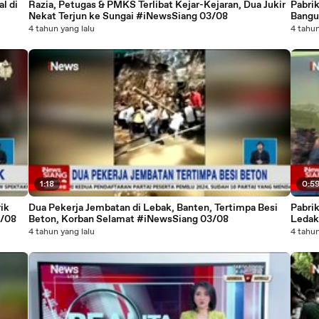
l di
Razia, Petugas & PMKS Terlibat Kejar-Kejaran, Dua Jukir
Pabri
Nekat Terjun ke Sungai #iNewsSiang 03/08
Bangu
4 tahun yang lalu
4 tahun
1:18
0:5
ik
Dua Pekerja Jembatan di Lebak, Banten, Tertimpa Besi
Pabrik
3/08
Beton, Korban Selamat #iNewsSiang 03/08
Ledak
4 tahun yang lalu
4 tahun