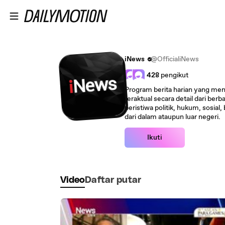
Lewatkan ke konten utama
iNews
@OfficialiNews
428
pengikut
Program berita harian yang men
teraktual secara detail dari berb
peristiwa politik, hukum, sosial
dari dalam ataupun luar negeri.
Ikuti
Video
Daftar putar