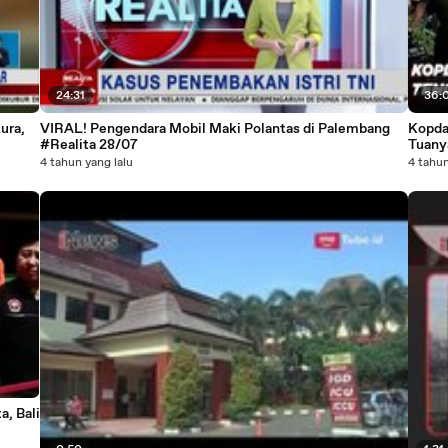
24:31
36:
ura,
VIRAL! Pengendara Mobil Maki Polantas di Palembang
Kopda
#Realita 28/07
Tuany
4 tahun yang lalu
4 tahun
, Bali