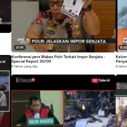
21:41
8:3
Konferensi pers Mabes Polri Terkait Impor Senjata -
Kelom
Special Report 30/09
Penye
8 tahun yang lalu
8 tahun