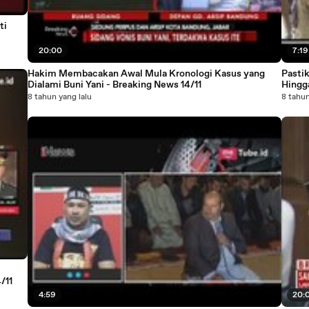
ti
20:00
7:19
Hakim Membacakan Awal Mula Kronologi Kasus yang
Pasti
Dialami Buni Yani - Breaking News 14/11
Hingga
8 tahun yang lalu
8 tahun
/11
4:59
20: