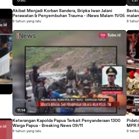
0:50
1:31
Akibat Menjadi Korban Sandera, Bripka Iwan Jalani
Beriku
Perawatan & Penyembuhan Trauma - iNews Malam 11/05
malam
8 tahun yang lalu
8 tahun
11:14
36:
Keterangan Kapolda Papua Terkait Penyanderaan 1300
Pidat
Warga Papua - Breaking News 09/11
MPR P
8 tahun yang lalu
8 tahun