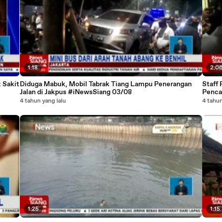
1:18
2:0
 Sakit
Diduga Mabuk, Mobil Tabrak Tiang Lampu Penerangan
Staff
Jalan di Jakpus #iNewsSiang 03/08
Penca
4 tahun yang lalu
4 tahun
1:25
1:15