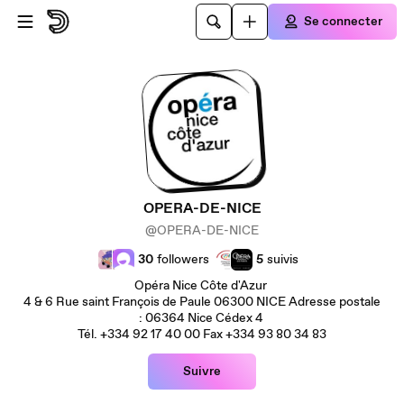
Passer au contenu principal
Se connecter
OPERA-DE-NICE
@OPERA-DE-NICE
30
followers
5
suivis
Opéra Nice Côte d'Azur
4 & 6 Rue saint François de Paule 06300 NICE Adresse postale
: 06364 Nice Cédex 4
Tél. +334 92 17 40 00 Fax +334 93 80 34 83
Suivre