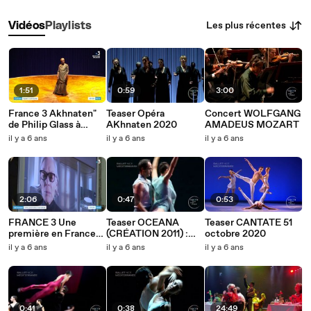
Les plus récentes
Vidéos
Playlists
1:51
0:59
3:00
France 3 Akhnaten"
Teaser Opéra
Concert WOLFGANG
de Philip Glass à
AKhnaten 2020
AMADEUS MOZART
l’Opéra de Nice
il y a 6 ans
il y a 6 ans
il y a 6 ans
2:06
0:47
0:53
FRANCE 3 Une
Teaser OCEANA
Teaser CANTATE 51
première en France
(CRÉATION 2011) :
octobre 2020
Akhnaten des
BELONG PAS DE
il y a 6 ans
il y a 6 ans
il y a 6 ans
répétitions par
DEUX : SYLVIA SUITE
visioconférence
0:41
0:38
24:49