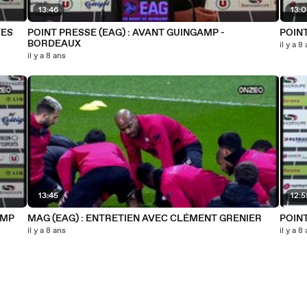
13:46
13:
YES
POINT PRESSE (EAG) : AVANT GUINGAMP -
POINT
BORDEAUX
il y a 8
il y a 8 ans
13:45
12:
AMP
MAG (EAG) : ENTRETIEN AVEC CLÉMENT GRENIER
POINT
il y a 8 ans
il y a 8