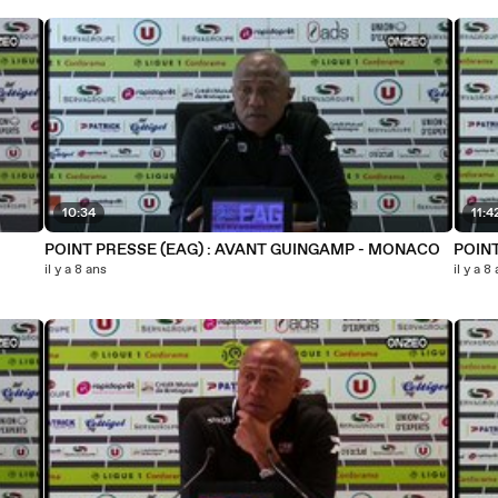
10:34
11:4
POINT PRESSE (EAG) : AVANT GUINGAMP - MONACO
POINT
il y a 8 ans
il y a 8