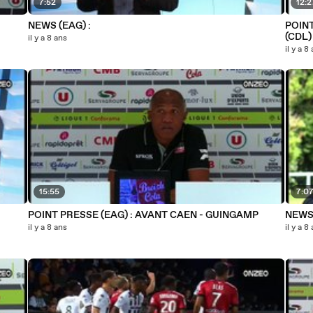
7:52
12:2
NEWS (EAG) :
POINT
(CDL)
il y a 8 ans
il y a 8
15:55
7:0
POINT PRESSE (EAG) : AVANT CAEN - GUINGAMP
NEWS 
il y a 8 ans
il y a 8