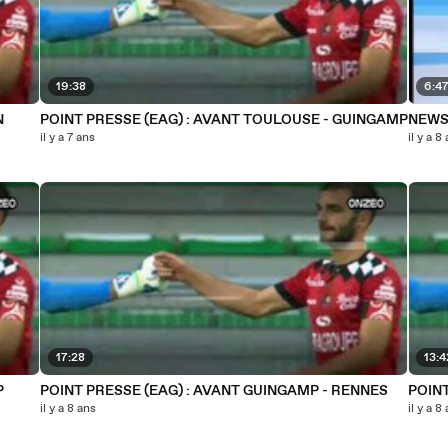
19:38
6:4
N
POINT PRESSE (EAG) : AVANT TOULOUSE - GUINGAMP
NEWS 
il y a 7 ans
il y a 8
17:28
13:4
P
POINT PRESSE (EAG) : AVANT GUINGAMP - RENNES
POINT
il y a 8 ans
il y a 8