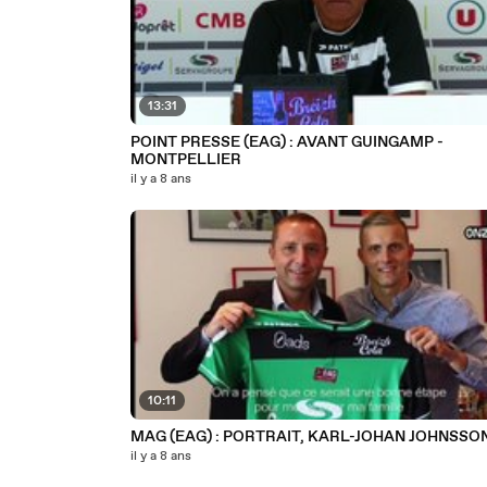
13:31
POINT PRESSE (EAG) : AVANT GUINGAMP -
MONTPELLIER
il y a 8 ans
10:11
MAG (EAG) : PORTRAIT, KARL-JOHAN JOHNSSO
il y a 8 ans