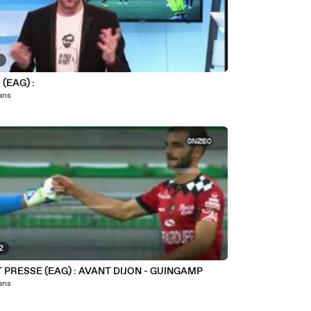
7
(EAG) :
 ans
2
 PRESSE (EAG) : AVANT DIJON - GUINGAMP
 ans