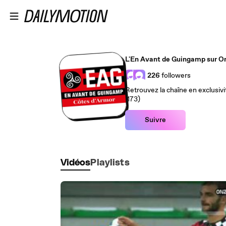
Passer au contenu principal
L'En Avant de Guingamp sur O
226
followers
Retrouvez la chaîne en exclusivi
(173)
Suivre
Vidéos
Playlists