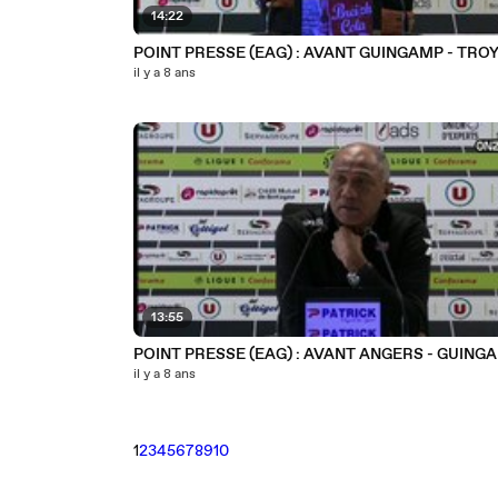
14:22
POINT PRESSE (EAG) : AVANT GUINGAMP - TRO
il y a 8 ans
13:55
POINT PRESSE (EAG) : AVANT ANGERS - GUING
il y a 8 ans
1
2
3
4
5
6
7
8
9
10