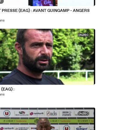
7
 PRESSE (EAG) : AVANT GUINGAMP - ANGERS
 ans
7
(EAG) :
 ans