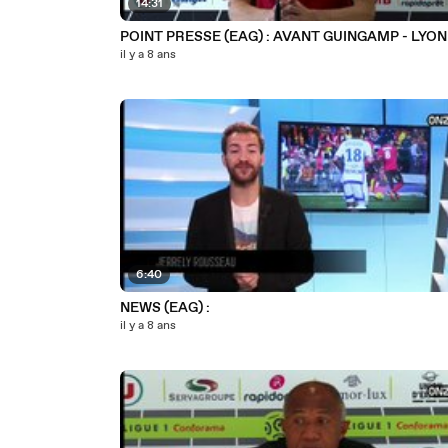
14:31
POINT PRESSE (EAG) : AVANT GUINGAMP - LYON
il y a 8 ans
6:40
NEWS (EAG) :
il y a 8 ans