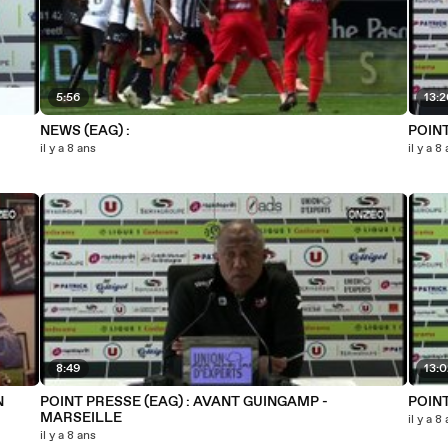
5:56
13:
NEWS (EAG) :
POIN
il y a 8 ans
il y a 8
8:49
13:
N
POINT PRESSE (EAG) : AVANT GUINGAMP -
POINT
MARSEILLE
il y a 8
il y a 8 ans