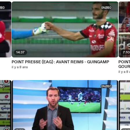
14:37
7:10
POINT PRESSE (EAG) : AVANT REIMS - GUINGAMP
POINT
GOUR
il y a 8 ans
il y a 8