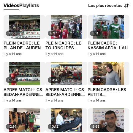
Les plus récentes
Vidéos
Playlists
7:56
5:37
3:11
PLEIN CADRE : LE
PLEIN CADRE : LE
PLEIN CADRE :
BILAN DE LAURENT
TOURNOI DES
KASSIM ABDALLAH
GUYOT
MARCASSINS
il y a 14 ans
il y a 14 ans
il y a 14 ans
9:58
10:37
6:49
APRES MATCH : CS
APRES MATCH : CS
PLEIN CADRE : LES
SEDAN-ARDENNES -
SEDAN-ARDENNES -
PETITS
CHÂTEAUROUX
TOURS FC
MARCASSINS
il y a 14 ans
il y a 14 ans
il y a 14 ans
12:14
10:12
5:58