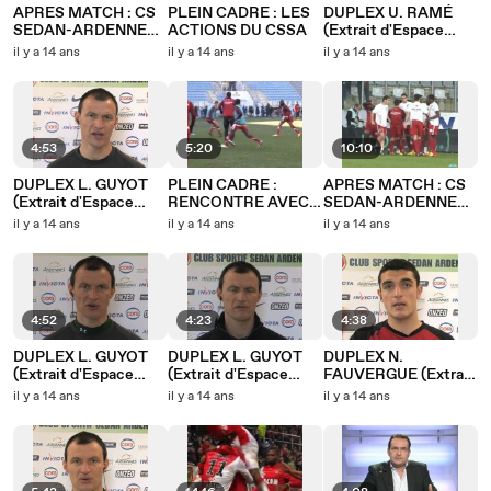
APRES MATCH : CS
PLEIN CADRE : LES
DUPLEX U. RAMÉ
SEDAN-ARDENNES -
ACTIONS DU CSSA
(Extrait d'Espace
SC BASTIA
Clubs du 29/03/2012)
il y a 14 ans
il y a 14 ans
il y a 14 ans
4:53
5:20
10:10
DUPLEX L. GUYOT
PLEIN CADRE :
APRES MATCH : CS
(Extrait d'Espace
RENCONTRE AVEC
SEDAN-ARDENNES -
Clubs du 28/03/2012)
EMMANUEL
ANGERS SCO
il y a 14 ans
il y a 14 ans
il y a 14 ans
KOUAMATIEN KONE
4:52
4:23
4:38
DUPLEX L. GUYOT
DUPLEX L. GUYOT
DUPLEX N.
(Extrait d'Espace
(Extrait d'Espace
FAUVERGUE (Extrait
Clubs du 22/03/2012)
Clubs du 15/03/2012)
d'Espace Clubs du
il y a 14 ans
il y a 14 ans
il y a 14 ans
08/03/2012)