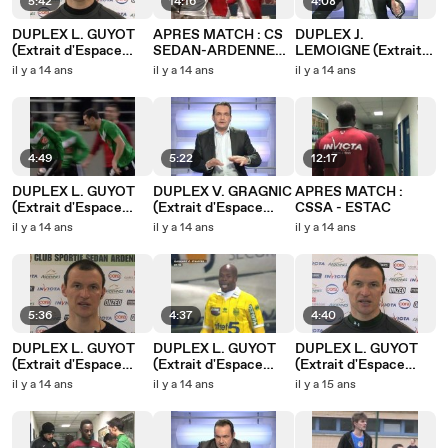
5:42
14:16
4:08
DUPLEX L. GUYOT
APRES MATCH : CS
DUPLEX J.
(Extrait d'Espace
SEDAN-ARDENNES -
LEMOIGNE (Extrait
Clubs du 07/03/2012)
AS MONACO FC
d'Espace Clubs du
il y a 14 ans
il y a 14 ans
il y a 14 ans
01/03/2012)
4:49
5:22
12:17
DUPLEX L. GUYOT
DUPLEX V. GRAGNIC
APRES MATCH :
(Extrait d'Espace
(Extrait d'Espace
CSSA - ESTAC
Clubs du 28/02/2012)
Clubs du 24/02/2012)
il y a 14 ans
il y a 14 ans
il y a 14 ans
5:36
4:37
4:40
DUPLEX L. GUYOT
DUPLEX L. GUYOT
DUPLEX L. GUYOT
(Extrait d'Espace
(Extrait d'Espace
(Extrait d'Espace
Clubs du 21/02/2012)
Clubs du 15/02/2012)
Clubs du 08/02/2012)
il y a 14 ans
il y a 14 ans
il y a 15 ans