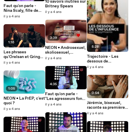
10 savoirs inutiles sur
Faut qu'on parle -
Britney Spears
Nina Scaly, fille de
il y a 4 ans
réfugiés politiques,
il y a 4 ans
nous raconte la
dictature en Iran.
3:39
1:16
5:28
NEON • Androsexuel,
Les phrases
skoliosexuel,
Trajectoire - Les
qu'Orelsan et Gringe
lithromantique,
il y a 4 ans
dessous de
ne veulent plus
aromantique… ce que
il y a 4 ans
l'influence avec
jamais entendre
signifient ces
il y a 4 ans
EnjoyPhoenix
orientations
sexuelles et
amoureuses
4:35
1:05
0:54
Faut qu'on parle -
NEON • La PrEP, c'est
"Les agresseurs font
Jérémie, bisexuel,
quoi ?
croire que l'amour n'a
il y a 4 ans
raconte sa première
pas d'âge" : le milieu
il y a 4 ans
fois avec un homme
de l'animation vit son
il y a 4 ans
Me Too
7:28