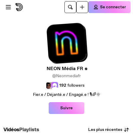
Passer au contenu principal
Se connecter
NEON Média FR
@Neonmediafr
192
followers
Fier.e / Déjanté.e / Engagé.e ! 🎙️🌈🌞
Suivre
Les plus récentes
Vidéos
Playlists