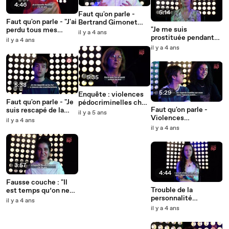
4:46
5:14
Faut qu'on parle -
Faut qu'on parle - "J'ai
Bertrand Gimonet
"Je me suis
perdu tous mes
nous parle du
il y a 4 ans
prostituée pendant
cheveux à 13 ans" -
syndrome du bébé
il y a 4 ans
un an" : la journaliste
Pauline,
secoué
il y a 4 ans
Soisic Belin raconte
diagnostiquée d'un
alopécie totale.
5:35
5:38
5:29
Enquête : violences
Faut qu'on parle - "Je
pédocriminelles chez
Faut qu'on parle -
suis rescapé de la
les Témoins de
il y a 5 ans
Violences
Manif pour tous"
Jéhovah
il y a 4 ans
transphobes : "On
il y a 4 ans
essaie au maximum
de se protéger des
regards"
3:57
4:44
Fausse couche : "Il
Trouble de la
est temps qu’on ne
personnalité
soit plus dans
il y a 4 ans
borderline : pourquoi
l’ombre"
il y a 4 ans
il est difficile de le
diagnostiquer ?