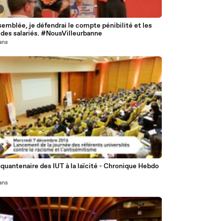
8
 des salariés. #NousVilleurbanne
 ans
7
quantenaire des IUT à la laïcité - Chronique Hebdo
 ans