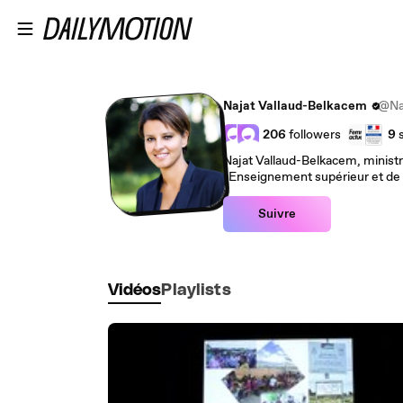
Passer au contenu principal
Najat Vallaud-Belkacem
@Na
206
followers
9
Najat Vallaud-Belkacem, ministre
l'Enseignement supérieur et de
Suivre
Vidéos
Playlists