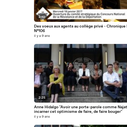
2:10
Des voeux aux agents au collège privé - Chroniqu
N°106
il y a 9 ans
2:25
Anne Hidalgo "Avoir une porte-parole comme Najat,
incarner cet optimisme de faire, de faire bouger"
il y a 9 ans