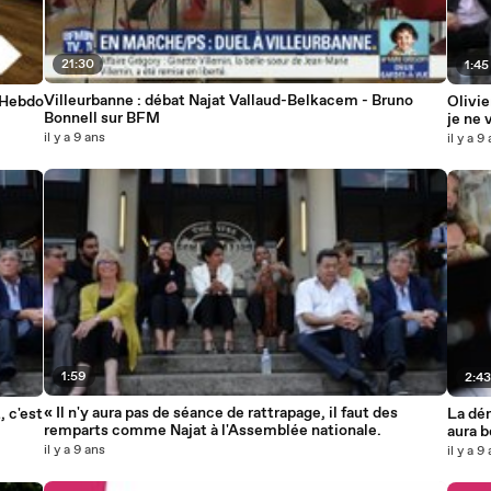
21:30
1:45
Villeurbanne : débat Najat Vallaud-Belkacem - Bruno
e Hebdo
Olivie
Bonnell sur BFM
je ne 
il y a 9 ans
il y a 9
1:59
2:4
« Il n'y aura pas de séance de rattrapage, il faut des
 c'est
La dé
remparts comme Najat à l'Assemblée nationale.
aura b
Mobil
il y a 9 ans
il y a 9