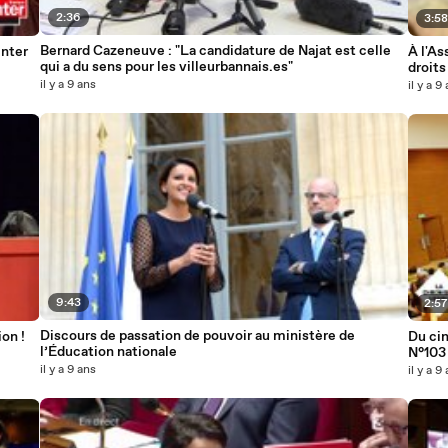
2:36
3:5
Bernard Cazeneuve : "La candidature de Najat est celle
Inter
À l'Assemblée, je défendrai le compte pénibilité et les
qui a du sens pour les villeurbannais.es"
droits
il y a 9 ans
il y a 9
9:43
2:5
Discours de passation de pouvoir au ministère de
on !
Du cin
l’Éducation nationale
N°103
il y a 9 ans
il y a 9