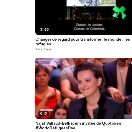
31:56
Changer de regard pour transformer le monde : les
réfugiés
il y a 7 ans
6:13
Najat Vallaud-Belkacem invitée de Quotidien
#WorldRefugeesDay