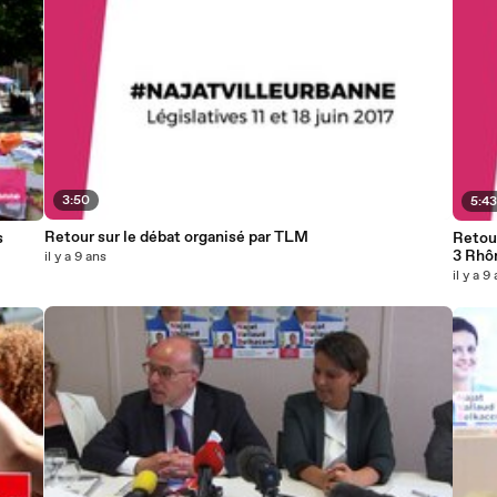
3:50
5:4
Retour sur le débat organisé par TLM
s
Retour
3 Rhô
il y a 9 ans
il y a 9