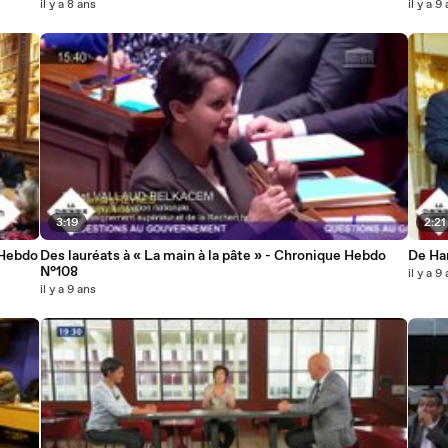
il y a 8 ans
il y a 9
3:19
2:21
 Hebdo
Des lauréats à « La main à la pâte » - Chronique Hebdo
De Ha
N°108
il y a 9
il y a 9 ans