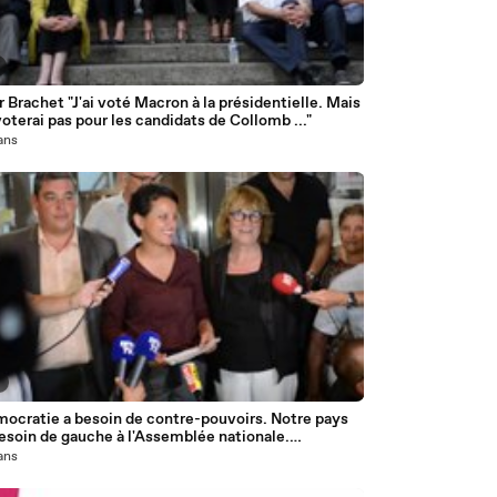
r Brachet "J'ai voté Macron à la présidentielle. Mais
voterai pas pour les candidats de Collomb ..."
 ans
3
mocratie a besoin de contre-pouvoirs. Notre pays
esoin de gauche à l'Assemblée nationale.
isons-nous !
 ans