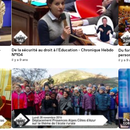
3:42
2:2
De la sécurité au droit à l'Éducation - Chronique Hebdo
-
Du for
N°104
perso
N°99
il y a 9 ans
il y a 9
3:37
1:0