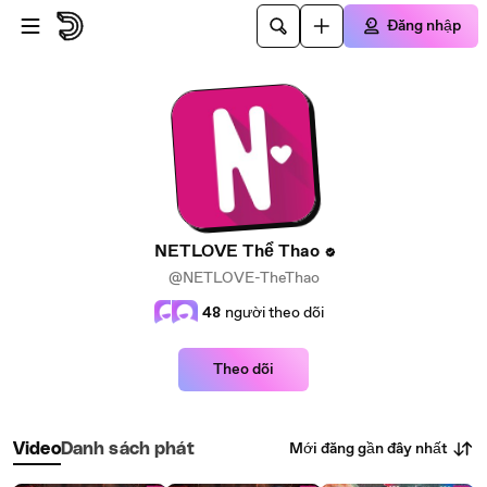
Đi đến nội dung chính
Đăng nhập
NETLOVE Thể Thao
@NETLOVE-TheThao
48
người theo dõi
Theo dõi
Mới đăng gần đây nhất
Video
Danh sách phát