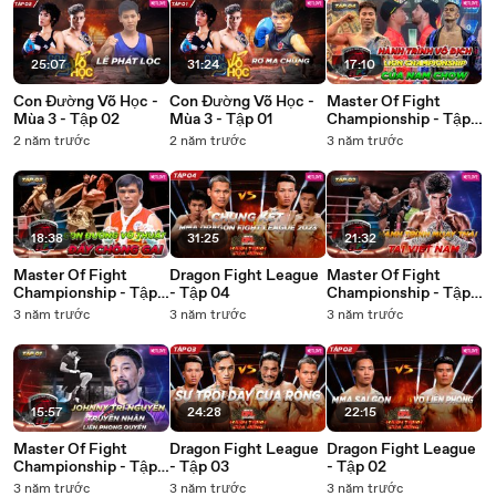
25:07
31:24
17:10
Con Đường Võ Học -
Con Đường Võ Học -
Master Of Fight
Mùa 3 - Tập 02
Mùa 3 - Tập 01
Championship - Tập
04
2 năm trước
2 năm trước
3 năm trước
18:38
31:25
21:32
Master Of Fight
Dragon Fight League
Master Of Fight
Championship - Tập
- Tập 04
Championship - Tập
03
02
3 năm trước
3 năm trước
3 năm trước
15:57
24:28
22:15
Master Of Fight
Dragon Fight League
Dragon Fight League
Championship - Tập
- Tập 03
- Tập 02
01
3 năm trước
3 năm trước
3 năm trước