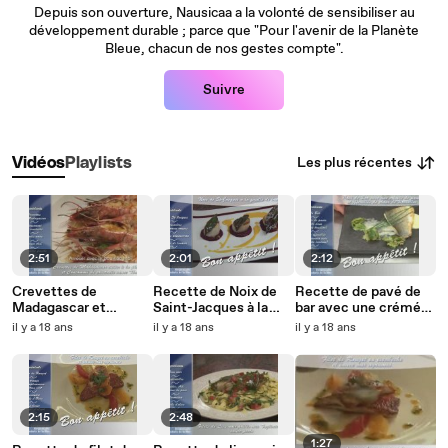
Depuis son ouverture, Nausicaa a la volonté de sensibiliser au
développement durable ; parce que "Pour l'avenir de la Planète
Bleue, chacun de nos gestes compte".
Suivre
Les plus récentes
Vidéos
Playlists
2:51
2:01
2:12
Crevettes de
Recette de Noix de
Recette de pavé de
Madagascar et
Saint-Jacques à la
bar avec une crémée
consommé de
feuille de laurier
de panais...
il y a 18 ans
il y a 18 ans
il y a 18 ans
crustacés sauce Thaï
2:15
2:48
1:27