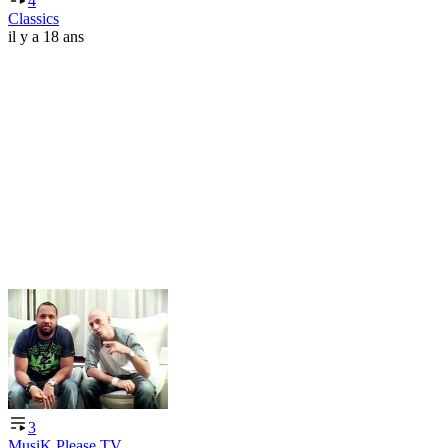
4
Classics
il y a 18 ans
3
MusiK Please TV