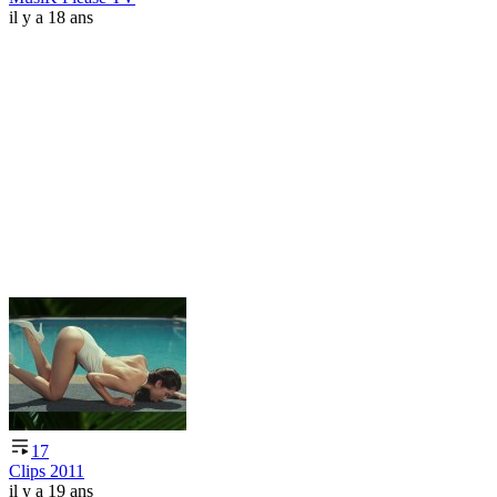
il y a 18 ans
17
Clips 2011
il y a 19 ans