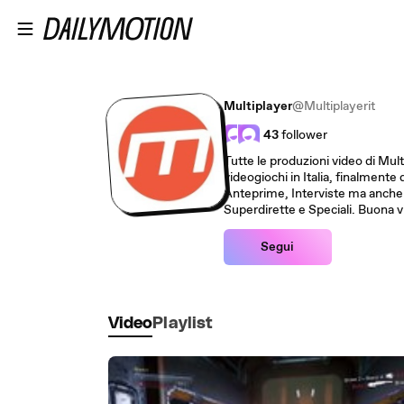
Passa al contenuto principale
Multiplayer
@Multiplayerit
43
follower
Tutte le produzioni video di Multip
videogiochi in Italia, finalmente
Anteprime, Interviste ma anche
Superdirette e Speciali. Buona v
Segui
Video
Playlist