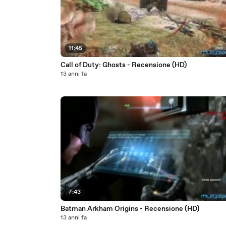
11:45
Call of Duty: Ghosts - Recensione (HD)
13 anni fa
7:43
Batman Arkham Origins - Recensione (HD)
13 anni fa