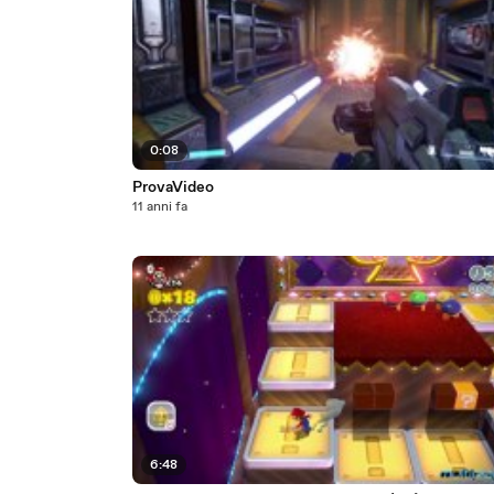
0:08
ProvaVideo
11 anni fa
6:48