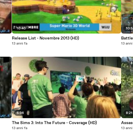
10:40
10:
Release List - Novembre 2013 (HD)
Battle
13 anni fa
13 anni
5:36
8:21
The Sims 3: Into The Future - Coverage (HD)
Assass
13 anni fa
13 anni