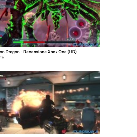
on Dragon - Recensione Xbox One (HD)
 fa