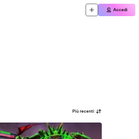
Accedi
Più recenti