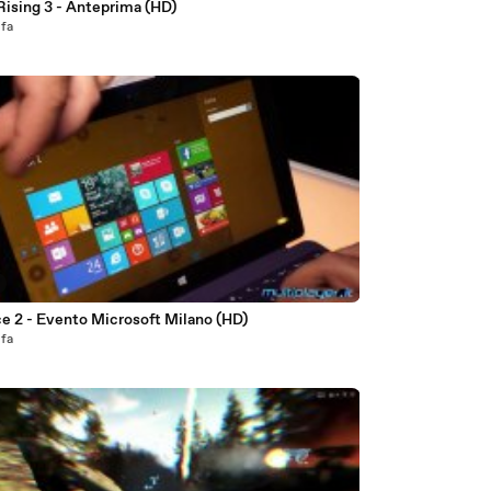
Rising 3 - Anteprima (HD)
 fa
ce 2 - Evento Microsoft Milano (HD)
 fa