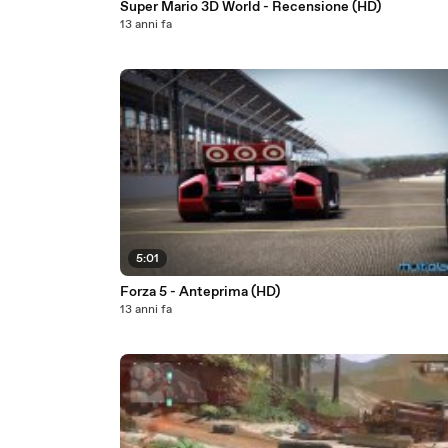
Super Mario 3D World - Recensione (HD)
13 anni fa
5:01
Forza 5 - Anteprima (HD)
13 anni fa