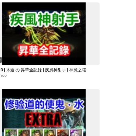
0
23 | 木遊 の 昇華全記錄 | 疾風神射手 | 神魔之塔
 ago