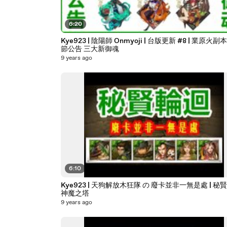
6:20
Kye923 | 陰陽師 Onmyoji | 台版更新 #8 | 業原火副本 愚
節公告 三大新御魂
9 years ago
6:10
Kye923 | 天狗解放木狂隊 の 廢卡並非一無是處 | 秘賢
神魔之塔
9 years ago