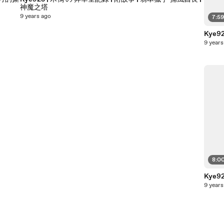
神魔之塔
9 years ago
7:5
Kye9
9 years
8:0
9 years