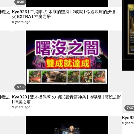
6:35
 神魔之
Kye923 | 二消隊 の 木隊的堅持 | 2成就 | 命途坎坷的妖怪．
火 EXTRA | 神魔之塔
9 years ago
6:15
 神魔之
Kye923 | 雙木機偶隊 の 初試碧青靈神兵 | 地獄級 | 曙沒之闇
| 神魔之塔
9 years ago
7:3
9 years