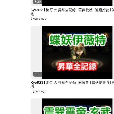
7:20
Kye923 | 槍哥 の 昇華全記錄 | 薔薇雙槍 ‧ 迪爾姆德 |
塔
9 years ago
9:00
Kye923 | 木蛋 の 昇華全記錄 | 附故事 | 蝶妖伊薇特 |
塔
9 years ago