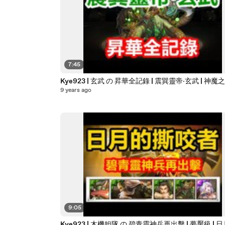
7:45
Kye923 | 玄武 の 昇華全記錄 | 震巽靈帝‧玄武 | 神魔
9 years ago
9:05
Kye923 | 木機妲隊 の 碧青靈神兵再出擊 | 夢魘級 | 