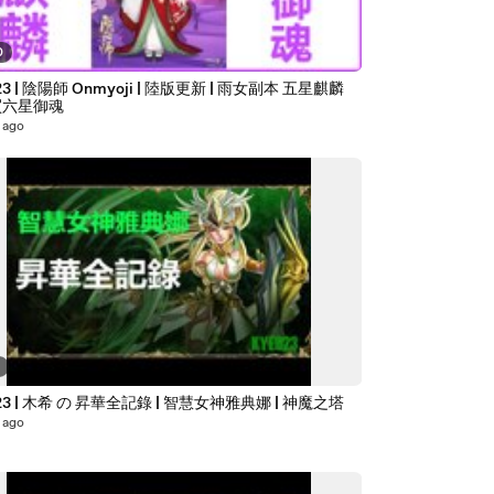
0
3 | 陰陽師 Onmyoji | 陸版更新 | 雨女副本 五星麒麟
買六星御魂
 ago
7
23 | 木希 の 昇華全記錄 | 智慧女神雅典娜 | 神魔之塔
 ago