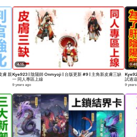
4:15
0:4
膚 親
Kye923 | 陰陽師 Onmyoji | 台版更新 #9 | 主角新皮膚三缺
Kye9
一 同人專區上線
試過這
9 years ago
9 years