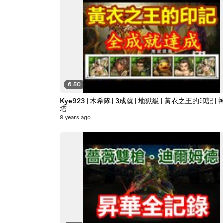
6:50
Kye923 | 木希隊 | 3成就 | 地獄級 | 黃衣之王的印記 |
塔
9 years ago