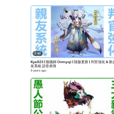
7:45
Kye923 | 陰陽師 Onmyoji | 陸版更新 | 判官強化 & 新皮
友系統 語音表情
9 years ago