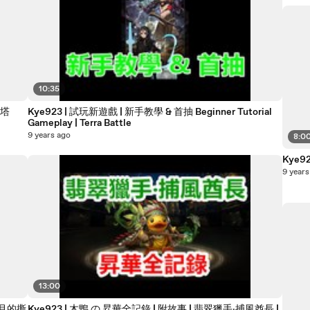
10:35
之塔
Kye923 | 試玩新遊戲 | 新手教學 & 首抽 Beginner Tutorial
Gameplay | Terra Battle
9 years ago
8:0
Kye9
9 years
13:00
日月的撕
Kye923 | 木鴨 の 昇華全記錄 | 附故事 | 翡翠獵手‧捕風酋長 |