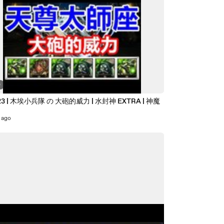
0
23 | 木埃小兵隊 の 大砲的威力 | 水封神 EXTRA | 神魔
 ago