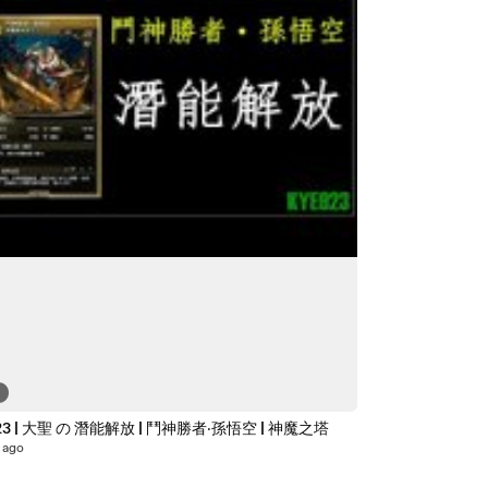
7
Kye923 | 大聖 の 潛能解放 | 鬥神勝者‧孫悟空 | 神魔之塔
 ago