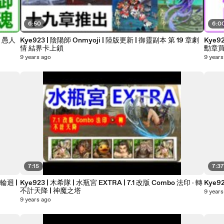
6:50
6:0
人
Kye923 | 陰陽師 Onmyoji | 陸版更新 | 御靈副本 第 19 章劇
Kye92
情 結界卡上鎖
勳章
9 years ago
9 years
7:15
7:3
輪迴 |
Kye923 | 木希隊 | 水瓶宮 EXTRA | 7.1 改版 Combo 法印 ‧ 轉
Kye9
不計天降 | 神魔之塔
9 years
9 years ago