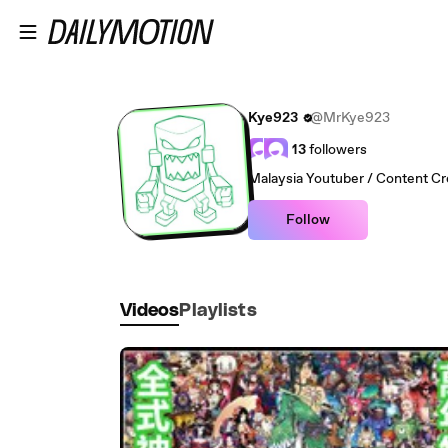
Skip to main content
Kye923
@MrKye923
13
followers
Malaysia Youtuber / Content Cr
Follow
Videos
Playlists