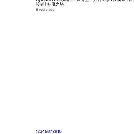
咬者 | 神魔之塔
9 years ago
1
2
3
4
5
6
7
8
9
10