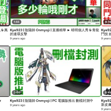
1:55
8:3
 & 萬
Kye923 | 陰陽師 Onmyoji | 直播精華 ► 晴明個人秀 & 青龍
Kye9
的連環反擊
鬥
9 years ago
9 years
3:05
8:4
r
Kye923 | 陰陽師 Onmyoji | PC 電腦版推出 刪檔封測中
Kye92
新皮膚
9 years ago
9 years