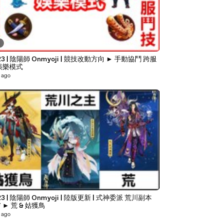
5
23 | 陰陽師 Onmyoji | 競技改動方向 ► 手動協鬥 跨服
技 娛樂模式
 ago
5
3 | 陰陽師 Onmyoji | 陸版更新 | 式神委派 荒川副本
 ► 荒 & 姑獲鳥
 ago