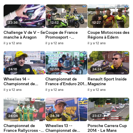
23:36
12:52
12:27
Challenge V de V – 5e
Coupe de France
Coupe Motocross des
manche à Aragon
Promosport -
Régions à Edern
Ledenon: finale
il y a 12 ans
il y a 12 ans
il y a 12 ans
24:16
12:09
24:24
Wheelies 14 –
Championnat de
Renault Sport Inside
Championnat de
France d'Enduro 2014
Magazine
France Superbike
-- St Cirgues : 4e
il y a 12 ans
il y a 12 ans
il y a 12 ans
2014 – Carole
manche
24:04
24:38
23:57
Championnat de
Wheelies 13 --
Porsche Carrera Cup
France Rallycross --
Championnat de
2014 - Le Mans