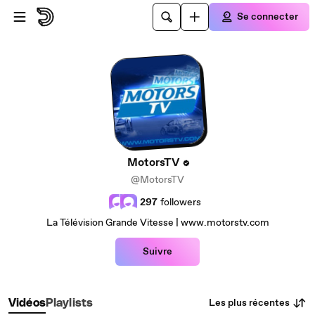
Passer au contenu principal
Se connecter
MotorsTV
@MotorsTV
297
followers
La Télévision Grande Vitesse | www.motorstv.com
Suivre
Les plus récentes
Vidéos
Playlists