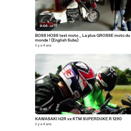
9:06
BOSS HOSS test moto _ La plus GROSSE moto du
monde ! (English Subs)
il y a 4 ans
0:45
KAWASAKI H2R vs KTM SUPERDUKE R 1290
il y a 4 ans