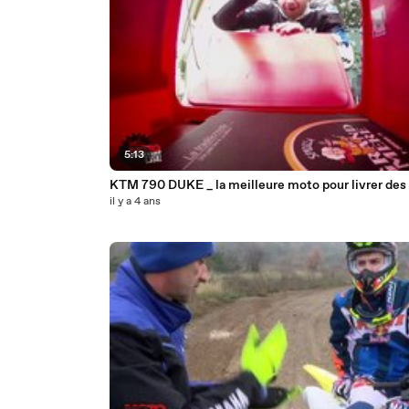
5:13
KTM 790 DUKE _ la meilleure moto pour livrer d
il y a 4 ans