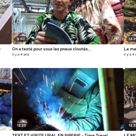
9:50
14:
)
On a testé pour vous les pneus cloutés…
Le me
il y a 4 ans
il y a 4
12:20
12:3
TEST ET VISITE URAL EN SIBERIE - Time Travel _
LE MO