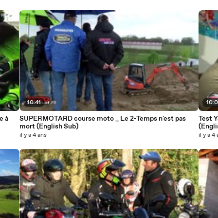
10:41
10:
e à
SUPERMOTARD course moto _ Le 2-Temps n'est pas
Test Y
mort (English Sub)
(Engli
il y a 4 ans
il y a 4