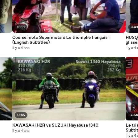
8:53
8:4
Course moto Supermotard Le triomphe français !
HUSQV
(English Subtitles)
glisse
il y a 4 ans
il y a 4
0:45
7:5
KAWASAKI H2R vs SUZUKI Hayabusa 1340
Le tri
Subtit
il y a 4 ans
il y a 4