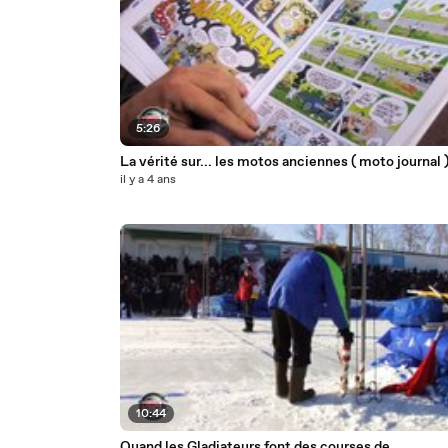
5:26
La vérité sur... les motos anciennes ( moto journal 
il y a 4 ans
10:44
Quand les Gladiateurs font des courses de