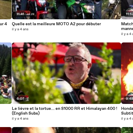
11:41
11:5
ur 4
Quelle est la meilleure MOTO A2 pour débuter
Match
manne
il y a 4 ans
il y a 4
6:07
9:4
Le lièvre et la tortue... en S1000 RR et Himalayan 400 !
Honda 
(English Subs)
Subtit
il y a 4 ans
il y a 4