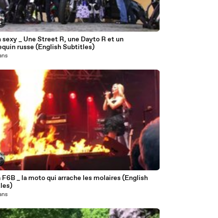
2
 sexy _ Une Street R, une Dayto R et un
quin russe (English Subtitles)
 ans
8
F6B _ la moto qui arrache les molaires (English
les)
 ans