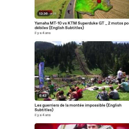
13:36
Yamaha MT-10 vs KTM Superduke GT _ 2 motos po
débiles (English Subtitles)
il y a 4 ans
6:43
Les guerriers de la montée impossible (English
Subtitles)
il y a 4 ans