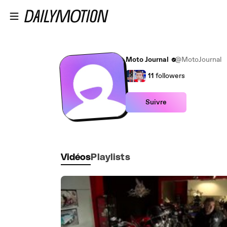
Passer au contenu principal
Moto Journal
@MotoJournal
11
followers
Suivre
Vidéos
Playlists