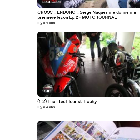
8:48
CROSS _ ENDURO _ Serge Nuques me donne ma
première leçon Ep.2 - MOTO JOURNAL
il y a 4 ans
9:30
(1_2) The liteul Tourist Trophy
il y a 4 ans