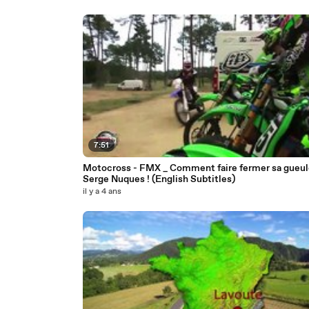
7:51
Motocross - FMX _ Comment faire fermer sa gueul
Serge Nuques ! (English Subtitles)
il y a 4 ans