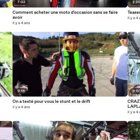
7:02
2:2
Comment acheter une moto d'occasion sans se faire
avoir
il y a 4
il y a 4 ans
9:16
9:5
On a testé pour vous le stunt et le drift
CRAZY
LAPL
il y a 4 ans
il y a 4