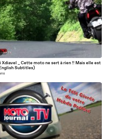
9
 Xdiavel _ Cette moto ne sert à rien !! Mais elle est
(English Subtitles)
 ans