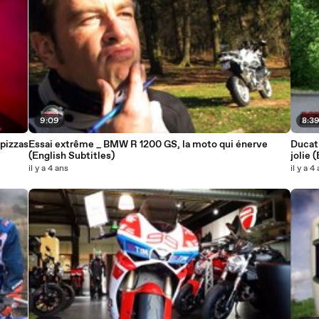
9:09
8:3
es pizzas
Essai extrême _ BMW R 1200 GS, la moto qui énerve
Ducati
(English Subtitles)
jolie 
il y a 4 ans
il y a 4