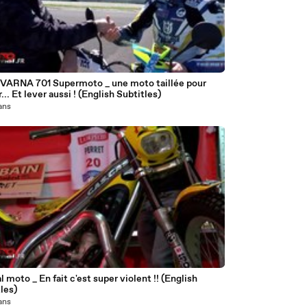
3
ARNA 701 Supermoto _ une moto taillée pour
r... Et lever aussi ! (English Subtitles)
 ans
6
al moto _ En fait c'est super violent !! (English
les)
 ans