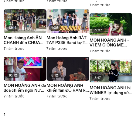
khiến khách mời TRỐ
NUÔI HEO cùng KIRA
7 năm trước
7 năm trước
THỪNG khiến Gina
MẮT-Chắc thể hiện
KIRA
7 năm trước
SỐC TINH THẦN
cho ai coi đây nè
13:13
1:05
6:07
Mon Hoàng Anh ĂN
Mon Hoàng Anh BẮT
MON HOÀNG ANH -
CHANH đến CHUA
TAY P336 Band tự TỔ
VÌ EM GIỐNG MẸ
LÒNG vì tội BÓC
CHỨC ĐÊM NHẠC
7 năm trước
7 năm trước
ANH (OFFICIAL MV )
7 năm trước
PHỐT cô giáo
dưới mưa
#VEGMA
10:12
5:12
3:17
MON HOÀNG ANH đe
MON HOÀNG ANH
MON HOÀNG ANH bị
dọa chiếm ngôi NỮ
khiến fan ĐỔ RẦM khi
WINNER lợi dụng sờ
HOÀNG DANCER của
thể hiện ca khúc -
7 năm trước
7 năm trước
soạng khi ghi hình
7 năm trước
các thành viên nữ
HOA NÀO ANH
LALASCHOOL
QUÊN- với giọng hát
CỰC NGỌT
1