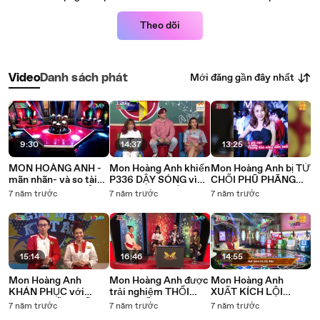
Theo dõi
Mới đăng gần đây nhất
Video
Danh sách phát
9:30
14:37
13:25
MON HOÀNG ANH -
Mon Hoàng Anh khiến
Mon Hoàng Anh bị TỪ
mãn nhãn- và so tài
P336 DẬY SÓNG vì
CHỐI PHŨ PHÃNG
với nhóm nhảy ĐỘC
mặc đồ LẠC TÔNG -
nhưng có KIRA bên
7 năm trước
7 năm trước
7 năm trước
NHẤT Việt Nam
MÀU XANH có làm
cạnh ủi an
tim Kira LO LẮNG
15:14
16:46
14:55
Mon Hoàng Anh
Mon Hoàng Anh được
Mon Hoàng Anh
KHÁN PHỤC với
trải nghiệm THỔI
XUẤT KÍCH LỘI
THÁNH BIẾT TUỐT -
KÈN THẦN KỲ
NGƯỢC DÒNG
7 năm trước
7 năm trước
7 năm trước
Kira với Mon lại về
Harmonica ❤️
chiếm toàn bộ điểm