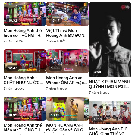
chung đội rồi ❤️❤️
❤️- Mon giỏi quá nè ❤️
❤️
18:32
15:47
Mon Hoàng Anh thể
Việt Thi và Mon
hiện sự THÔNG THÁI
Hoàng Anh BỎ ĐỒNG
khiến khách mời TRỐ
ĐỘI đi King Koi
7 năm trước
7 năm trước
MẮT-Chắc thể hiện
Coffee QUĂNG
cho ai coi đây nè
THÍNH TẤP NẬP - Vi
Hành Cùng Sao
12:37
13:35
3:56
Mon Hoàng Anh -
Mon Hoàng Anh và
NHẠT X PHAN MẠNH
CHẤT NHƯ NƯỚC
Winner ÔM ẤP mặc
QUỲNH I MON P336
CẤT- trong bộ đồ
kệ KIRA đứng đó
7 năm trước
7 năm trước
BAND I MV COVER
FULL jean - Mon -
7 năm trước
XINH- trai quá đi nè ❤️
18:32
10:18
13:16
Mon Hoàng Anh thể
MON HOÀNG ANH
Mon Hoàng Anh TỪ
hiện sự THÔNG THÁI
rời Sài Gòn về Củ Chi
CHỐI Gina THẲNG