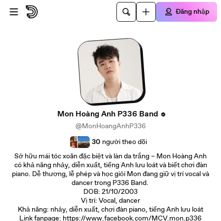
Đi đến nội dung chính
Đăng nhập
Mon Hoàng Anh P336 Band
@MonHoangAnhP336
30
người theo dõi
Sở hữu mái tóc xoăn đặc biệt và làn da trắng – Mon Hoàng Anh
có khả năng nhảy, diễn xuất, tiếng Anh lưu loát và biết chơi đàn
piano. Dễ thương, lễ phép và học giỏi Mon đang giữ vị trí vocal và
dancer trong P336 Band.
DOB: 21/10/2003
Vị trí: Vocal, dancer
Khả năng: nhảy, diễn xuất, chơi đàn piano, tiếng Anh lưu loát
Link fanpage: https://www.facebook.com/MCV.mon.p336