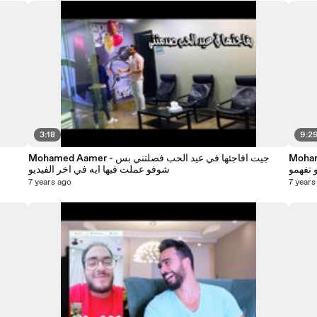
3:18
9:2
نتين بعد الجواز ،،
Mohamed Aamer - جيت افاجئها في عيد الحب فصلتني بس
و تفهمو
شوفو عملت فيها ايه في اخر الفيديو
7 years ago
7 years