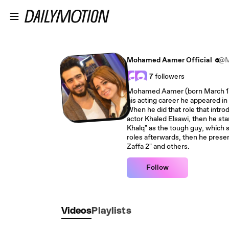
Skip to main content
Mohamed Aamer Official
@M
7
followers
Mohamed Aamer (born March 17, 1
his acting career he appeared in
When he did that role that intro
actor Khaled Elsawi, then he sta
Khalq" as the tough guy, which s
roles afterwards, then he prese
Zaffa 2" and others.
Follow
Videos
Playlists