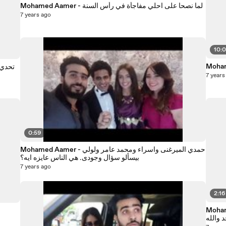
Mohamed Aamer - لما نصحا على احلي مفاجأة في رأس السنة
7 years ago
10:
7 years
0:59
Mohamed Aamer - حمدي الميرغنى واسراء ومحمد عامر ولولي
بيسألو سؤال وجودى. هي الناس عايزه ايه؟
7 years ago
2:16
يان من النوم عشان
د والله