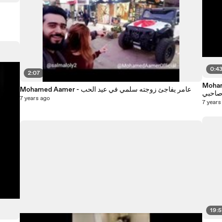
0:4
2:07
مفترية كليب صاحبي
Mohamed Aamer - عامر يفاجئ زوجته سلمي في عيد الحب
 صاحبي
7 years ago
7 years
19: