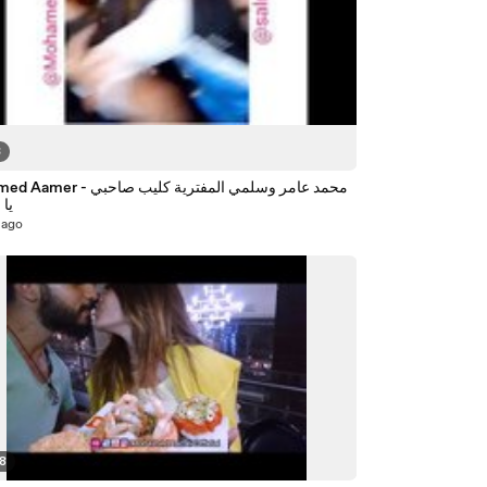
3
Mohamed Aamer - محمد عامر وسلمي ال
يا
 ago
58