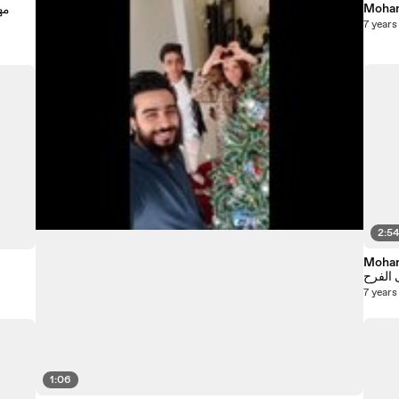
7 years
2:5
لتاريخ لدخول عامر
الفرح
7 years
1:06