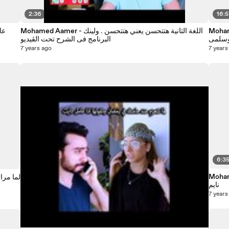
2:36
16:
ليك وتغفلك في عيد
Mohamed Aamer - اللغة الثانية هتتحسن يعني هتتحسن . ولينك
البرنامج فى الشرح تحت الڤيديو
7 years ago
7 years
6:3
 ذقن محمد عامر وهو
نايم
7 years