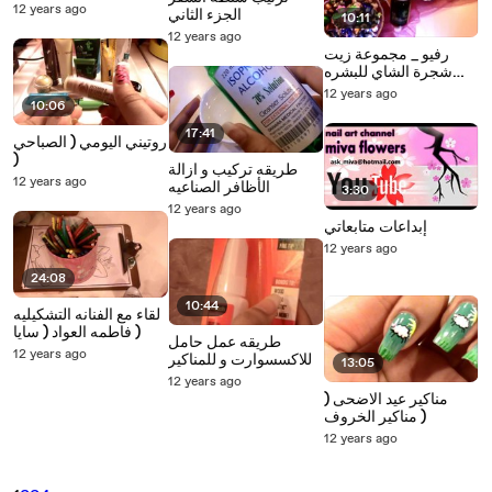
12 years ago
الجزء الثاني
10:11
12 years ago
رفيو _ مجموعة زيت
شجرة الشاي للبشره
الدهنيه من بودي شوب
12 years ago
10:06
17:41
روتيني اليومي ( الصباحي
)
طريقه تركيب و ازالة
12 years ago
الأظافر الصناعيه
3:30
12 years ago
إبداعات متابعاتي
12 years ago
24:08
10:44
لقاء مع الفنانه التشكيليه
فاطمه العواد ( سايا )
طريقه عمل حامل
12 years ago
للاكسسوارت و للمناكير
13:05
12 years ago
مناكير عيد الاضحى (
مناكير الخروف )
12 years ago