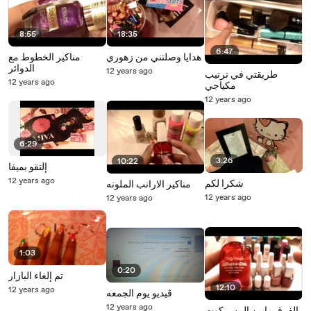
8:55
18:35
6:47
هدايا وصلتني من زهوري
مناكير الخطوط مع
الدوائر
12 years ago
طريقتي في ترتيب
12 years ago
مكياجي
12 years ago
6:29
3:26
10:22
إلتقو بميفا
12 years ago
شكرا لكم
مناكير الارانب الملونه
12 years ago
12 years ago
1:03
0:20
تم إلغاء البازار
12:10
12 years ago
ڤيديو يوم الجمعه
12 years ago