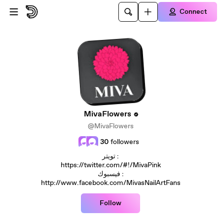
Skip to main content
Connect
MivaFlowers
@MivaFlowers
30
followers
تويتر :
https://twitter.com/#!/MivaPink
فيسبوك :
http://www.facebook.com/MivasNailArtFans
Follow