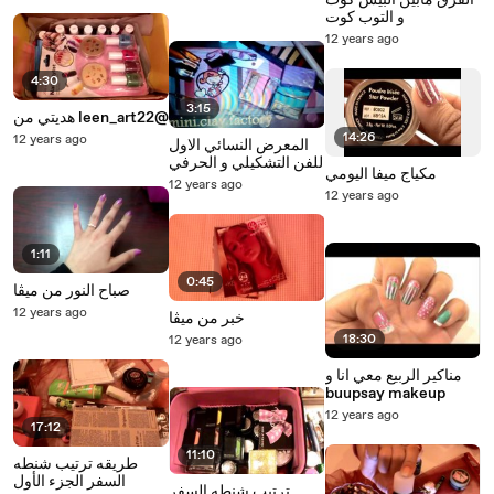
الفرق مابين البيس كوت
و التوب كوت
12 years ago
4:30
3:15
هديتي من leen_art22@
14:26
12 years ago
المعرض النسائي الاول
للفن التشكيلي و الحرفي
مكياج ميفا اليومي
12 years ago
12 years ago
1:11
0:45
صباح النور من ميڤا
12 years ago
خبر من ميڤا
18:30
12 years ago
مناكير الربيع معي انا و
buupsay makeup
12 years ago
17:12
11:10
طريقه ترتيب شنطه
السفر الجزء الأول
ترتيب شنطه السفر