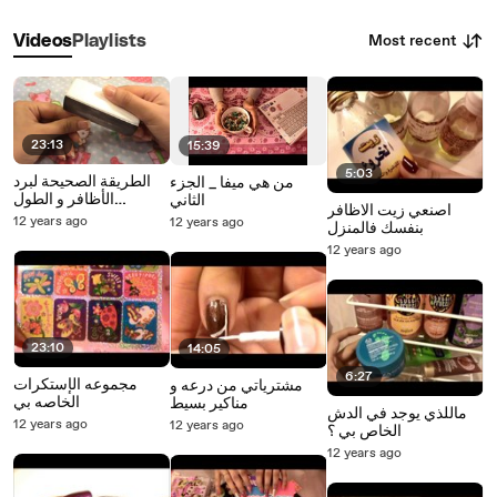
Most recent
Videos
Playlists
23:13
15:39
5:03
الطريقة الصحيحة لبرد
من هي ميفا _ الجزء
الأظافر و الطول
الثاني
اصنعي زيت الاظافر
المناسب لها
12 years ago
12 years ago
بنفسك فالمنزل
12 years ago
23:10
14:05
6:27
مجموعه الإستكرات
مشترياتي من درعه و
الخاصه بي
مناكير بسيط
ماللذي يوجد في الدش
12 years ago
12 years ago
الخاص بي ؟
12 years ago