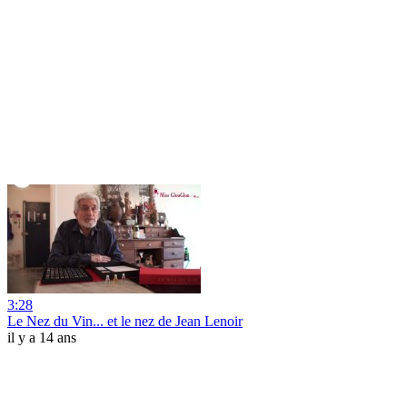
3:28
Le Nez du Vin... et le nez de Jean Lenoir
il y a 14 ans