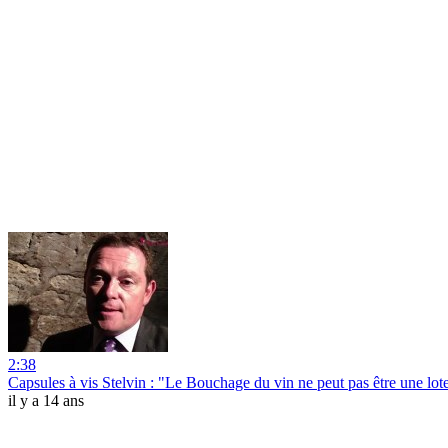
2:38
Capsules à vis Stelvin : "Le Bouchage du vin ne peut pas être une lote
il y a 14 ans