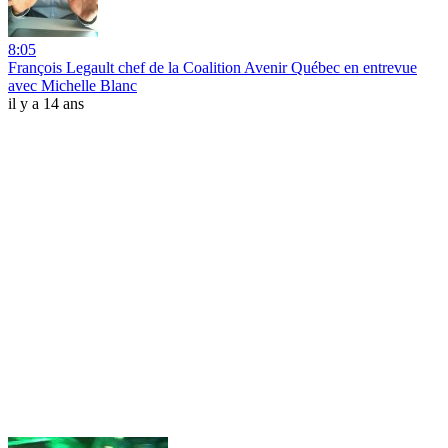
8:05
François Legault chef de la Coalition Avenir Québec en entrevue
avec Michelle Blanc
il y a 14 ans