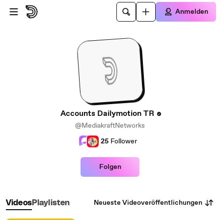
Zum Hauptinhalt springen
Anmelden
Accounts Dailymotion TR
@MediakraftNetworks
25
Follower
Folgen
Neueste Videoveröffentlichungen
Videos
Playlisten