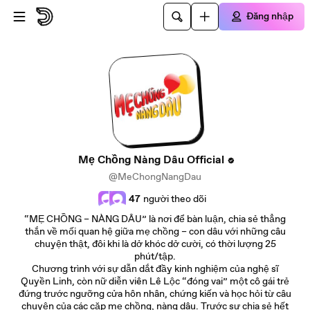
Đi đến nội dung chính
Đăng nhập
Mẹ Chồng Nàng Dâu Official
@MeChongNangDau
47
người theo dõi
“MẸ CHỒNG – NÀNG DÂU” là nơi để bàn luận, chia sẻ thẳng
thắn về mối quan hệ giữa mẹ chồng – con dâu với những câu
chuyện thật, đôi khi là dở khóc dở cười, có thời lượng 25
phút/tập.
Chương trình với sự dẫn dắt đầy kinh nghiệm của nghệ sĩ
Quyền Linh, còn nữ diễn viên Lê Lộc “đóng vai” một cô gái trẻ
đứng trước ngưỡng cửa hôn nhân, chứng kiến và học hỏi từ câu
chuyện của các cặp mẹ chồng, nàng dâu. Trước sự chia sẻ hết