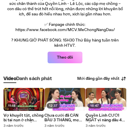
sức chân thành của Quyền Linh - Lê Lộc, các cặp mẹ chồng –
con dâu có thể trút hết nỗi lòng, nhận được những lời khuyên bổ
ích, để sau đó hiểu nhau hơn, xích lại gần nhau hơn.
✅ Fanpage chính thức:
https://www.facebook.com/MCV.MeChongNangDau/
? KHUNG GIỜ PHÁT SÓNG: 15H30 Thứ Bảy hàng tuần trên
kênh HTV7.
Theo dõi
Mới đăng gần đây nhất
Video
Danh sách phát
11:18
12:37
16:47
Vợ khuyết tật, chồng
Chưa cưới đã CẤN
Quyền Linh CƯỜI
bị tai nạn ở chân
BẦU 3 THÁNG, mẹ
NGẤT vì nàng dâu 4
KHÔNG CÓ TIỀN TRỊ,
ruột qua đời, nàng dâu
LẦN TẶNG QUÀ
3 năm trước
3 năm trước
3 năm trước
Quyền Linh NGHẸN
TỦI THÂN KHÓC
nhưng không lần nào