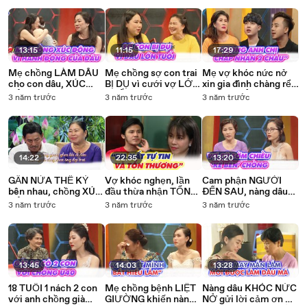
NGÀO xin được giúp
NGHẸN khi sinh cháu
mẹ chồng dùng được
đỡ
_ MCND 146
_ MCND 145
13:15
11:15
17:29
Mẹ chồng LÀM DÂU
Mẹ chồng sợ con trai
Mẹ vợ khóc nức nở
cho con dâu, XÚC
BỊ DỤ vì cưới vợ LỚN
xin gia đình chàng rể
ĐỘNG NGHẸN NGÀO
TUỔI, khổ sở vì dâu lo
CHẤP NHẬN con
3 năm trước
3 năm trước
3 năm trước
vì hành động của nàng
làm không chịu ĐẺ
mình khiến Quyền
dâu sau đó _ MCND
CON _ MCND 142
Linh XÓT XA _
145
Chuyện MCND
14:22
22:35
13:20
GẦN NỬA THẾ KỶ
Vợ khóc nghẹn, lần
Cam phận NGƯỜI
bên nhau, chồng XÚC
đầu thừa nhận TỔN
ĐẾN SAU, nàng dâu
ĐỘNG NGHẸN NGÀO
THƯƠNG do những
CHẠNH LÒNG vì vợ
3 năm trước
3 năm trước
3 năm trước
khi nhận được lá thư
lời nói VÔ TÂM của
trước vẫn sớm chiều
của vợ _ TTN
chồng _ GCTN 57
‘KỀ BÊN’ chồng _
MCND 144
13:45
14:03
13:28
18 TUỔI 1 nách 2 con
Mẹ chồng bệnh LIỆT
Nàng dâu KHÓC NỨC
với anh chồng già
GIƯỜNG khiến nàng
NỞ gửi lời cảm ơn má