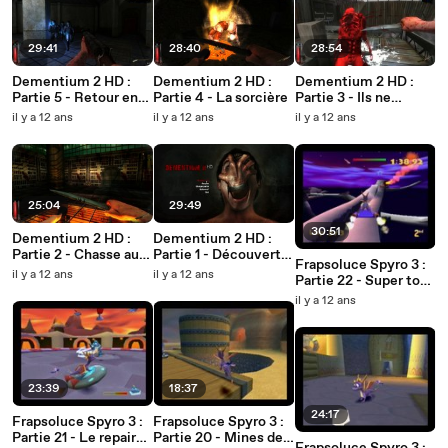
29:41
28:40
28:54
Dementium 2 HD :
Dementium 2 HD :
Dementium 2 HD :
Partie 5 - Retour en
Partie 4 - La sorcière
Partie 3 - Ils ne
prison
manquent pas
il y a 12 ans
il y a 12 ans
il y a 12 ans
d'humour
25:04
29:49
30:51
Dementium 2 HD :
Dementium 2 HD :
Partie 2 - Chasse aux
Partie 1 - Découverte
Frapsoluce Spyro 3 :
fantômes
d'un monde étrange
il y a 12 ans
il y a 12 ans
Partie 22 - Super tour
bonus
il y a 12 ans
23:39
18:37
24:17
Frapsoluce Spyro 3 :
Frapsoluce Spyro 3 :
Partie 21 - Le repaire
Partie 20 - Mines des