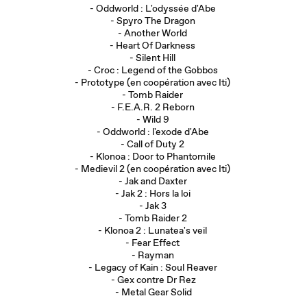
- Oddworld : L'odyssée d'Abe
- Spyro The Dragon
- Another World
- Heart Of Darkness
- Silent Hill
- Croc : Legend of the Gobbos
- Prototype (en coopération avec Iti)
- Tomb Raider
- F.E.A.R. 2 Reborn
- Wild 9
- Oddworld : l'exode d'Abe
- Call of Duty 2
- Klonoa : Door to Phantomile
- Medievil 2 (en coopération avec Iti)
- Jak and Daxter
- Jak 2 : Hors la loi
- Jak 3
- Tomb Raider 2
- Klonoa 2 : Lunatea's veil
- Fear Effect
- Rayman
- Legacy of Kain : Soul Reaver
- Gex contre Dr Rez
- Metal Gear Solid