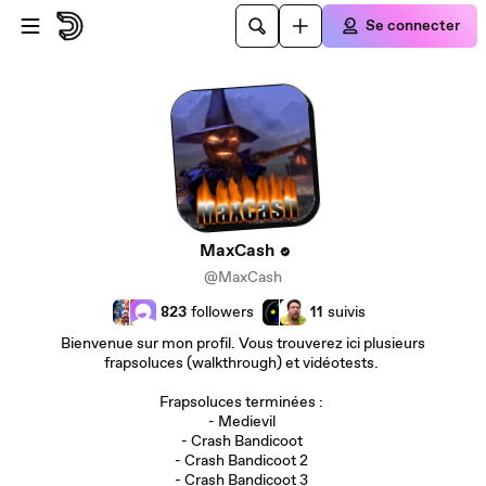
Passer au contenu principal
Se connecter
MaxCash
@MaxCash
823
followers
11
suivis
Bienvenue sur mon profil. Vous trouverez ici plusieurs
frapsoluces (walkthrough) et vidéotests.
Frapsoluces terminées :
- Medievil
- Crash Bandicoot
- Crash Bandicoot 2
- Crash Bandicoot 3