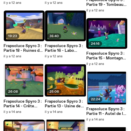
Frapsoluce Spyro 3 :
de la sorcière
dinosaures
il y a 12 ans
il y a 12 ans
Partie 19 - Tombeau
hanté
il y a 12 ans
19:23
35:40
24:16
Frapsoluce Spyro 3 :
Frapsoluce Spyro 3 :
Partie 18 - Ruines du
Partie 16 - Labo
Frapsoluce Spyro 3 :
désert
d'agent 9
il y a 12 ans
il y a 12 ans
Partie 15 - Montagne
de minuit
il y a 12 ans
26:08
25:06
22:24
Frapsoluce Spyro 3 :
Frapsoluce Spyro 3 :
Partie 14 - Crête
Partie 13 - Usine de
Frapsoluce Spyro 3 :
enchantée
feux d'artificice
il y a 14 ans
il y a 14 ans
Partie 11 - Autel de la
glace
il y a 14 ans