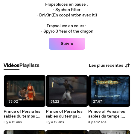
Frapsoluces en pause :
- Syphon Filter
- Driv3r (En coopération avec Iti)
Frapsoluce en cours :
- Spyro 3 Year of the dragon
Suivre
Les plus récentes
Vidéos
Playlists
33:02
31:22
27:57
Prince of Persia les
Prince of Persia les
Prince of Persia les
sables du temps :
sables du temps :
sables du temps :
Partie 3 - La mort
Partie 2 - Les
Partie 1 - Les sables
il y a 12 ans
il y a 12 ans
il y a 12 ans
d'un roi des sables
défenses du palais
sont libérés !