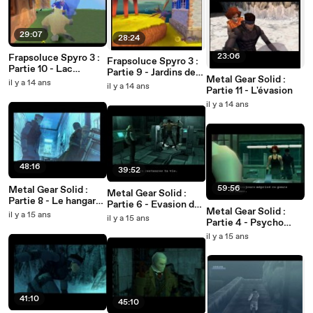
29:07
28:24
23:06
Frapsoluce Spyro 3 :
Frapsoluce Spyro 3 :
Partie 10 - Lac
Partie 9 - Jardins de
Metal Gear Solid :
crépusculaire
il y a 14 ans
bambou
il y a 14 ans
Partie 11 - L'évasion
il y a 14 ans
48:16
39:52
59:56
Metal Gear Solid :
Metal Gear Solid :
Partie 8 - Le hangar
Partie 6 - Evasion de
Metal Gear Solid :
du Metal Gear
il y a 15 ans
prison
il y a 15 ans
Partie 4 - Psycho
Mantis
il y a 15 ans
41:10
45:10