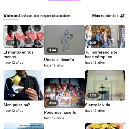
Más recientes
Vídeos
Listas de reproducción
1:05
1:39
0:44
El mundo en tus
Tu indiferencia te
manos
hace cómplice
Únete al desafío
hace 12 años
hace 12 años
hace 12 años
1:09
1:09
0:59
Manipulazioa?
Siente la vida
hace 12 años
hace 12 años
Podemos hacerlo
hace 12 años