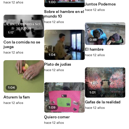
1:00
hace 12 años
Juntos Podemos
hace 12 años
Sobre el hambre en el
mundo 10
hace 12 años
1:17
0:48
Con la comida no se
juega
El hambre
hace 12 años
1:04
hace 12 años
Plato de judías
hace 12 años
1:04
1:01
Aturem la fam
Gafas de la realidad
hace 12 años
1:09
hace 12 años
Quiero comer
hace 12 años