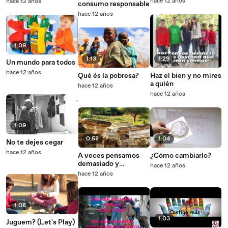
hace 12 años
hace 12 años
consumo responsable
hambre
hace 12 años
1:09
1:13
1:29
Un mundo para todos
hace 12 años
Què és la pobresa?
Haz el bien y no mires
a quién
hace 12 años
hace 12 años
1:09
0:58
1:04
No te dejes cegar
hace 12 años
A veces pensamos
¿Cómo cambiarlo?
demasiado y
hace 12 años
sentimos muy poco
hace 12 años
1:08
1:03
Juguem? (Let's Play)