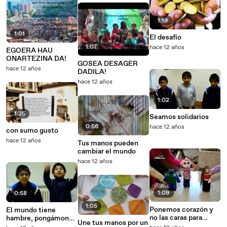
1:19
1:01
El desafío
1:07
hace 12 años
EGOERA HAU
ONARTEZINA DA!
GOSEA DESAGER
hace 12 años
DADILA!
hace 12 años
1:02
1:25
Seamos solidarios
0:56
hace 12 años
con sumo gusto
hace 12 años
Tus manos pueden
cambiar el mundo
hace 12 años
1:09
0:58
1:05
Ponemos corazón y
El mundo tiene
no las caras para
hambre, pongámonos
Une tus manos por un
luchar contra el
las gafas del amor