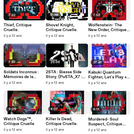
7:32
7:09
7:52
Thief, Critique
Shovel Knight,
Wolfenstein- The
Cruelle.
Critique Cruelle.
New Order, Critique
Cruelle.
il y a 12 ans
il y a 12 ans
il y a 12 ans
7:37
25:56
37:41
Soldats Inconnus :
2STA : Biesse Side
Kabuki Quantum
Mémoires de la
Story. (PuSTA_X7 :
Fighter, Let's Play +
Grande Guerre™,
Singularity, The
Critique Cruelle.
il y a 12 ans
il y a 12 ans
il y a 12 ans
Critique Cruelle.
Amazing Spider-Man
2 et Half-Life).
9:09
8:07
6:11
Watch Dogs™,
Killer Is Dead,
Murdered- Soul
Critique Cruelle
Critique Cruelle.
Suspect, Critique
Cruelle.
il y a 12 ans
il y a 12 ans
il y a 12 ans