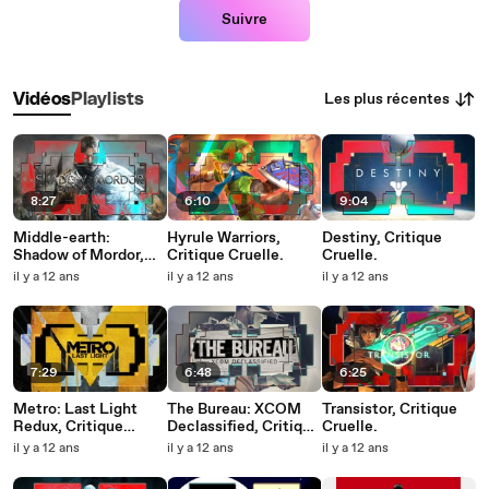
Suivre
Les plus récentes
Vidéos
Playlists
8:27
6:10
9:04
Middle-earth:
Hyrule Warriors,
Destiny, Critique
Shadow of Mordor,
Critique Cruelle.
Cruelle.
Critique Cruelle.
il y a 12 ans
il y a 12 ans
il y a 12 ans
7:29
6:48
6:25
Metro: Last Light
The Bureau: XCOM
Transistor, Critique
Redux, Critique
Declassified, Critique
Cruelle.
Cruelle.
Cruelle.
il y a 12 ans
il y a 12 ans
il y a 12 ans