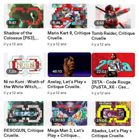
6:47
6:48
5:55
Shadow of the
Mario Kart 8, Critique
Tomb Raider, Critique
Colossus (PS3),
Cruelle.
Cruelle
Critique Cruelle.
il y a 12 ans
il y a 12 ans
il y a 12 ans
7:29
46:10
22:02
Ni no Kuni : Wrath of
Axelay, Let's Play +
2STA - Code Rouge.
the White Witch,
Critique Cruelle.
(PuSTA_X6 - Ces
Critique Cruelle.
Jeux Rouges).
il y a 12 ans
il y a 12 ans
il y a 12 ans
7:36
1:30:53
29:08
RESOGUN, Critique
Mega Man 3, Let's
Abadox, Let's Play +
Cruelle.
Play + Critique
Critique Cruelle.