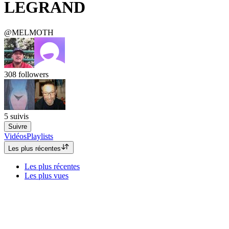
LEGRAND
@MELMOTH
308
followers
5
suivis
Suivre
Vidéos
Playlists
Les plus récentes
Les plus récentes
Les plus vues