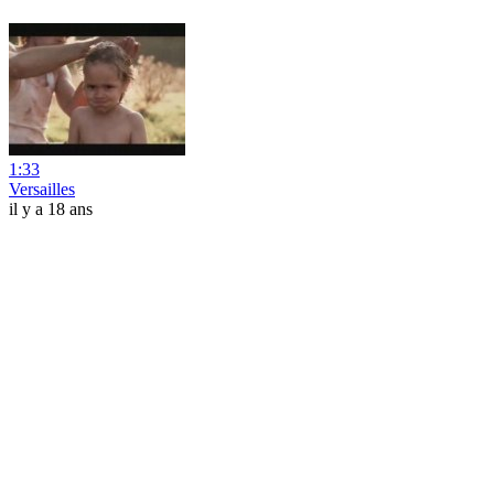
1:33
Versailles
il y a 18 ans