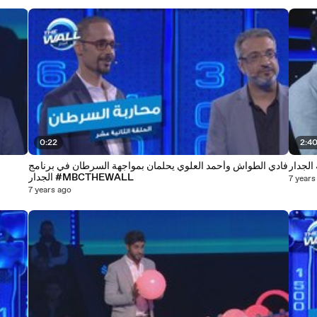
0:22
2:4
الجدار
فادي الطواش وأحمد العلوي يحلمان بمواجهة السرطان في برنامج
الجدار #MBCTHEWALL
7 years
7 years ago