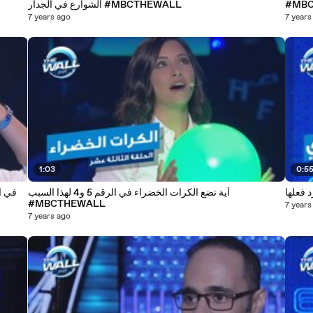
#MB
الشوارع في الجدار #MBCTHEWALL
7 years ago
7 years
1:03
0:5
 فعلها
آية تضع الكرات الخضراء في الرقم 5 و4 لهذا السبب
#MBCTHEWALL
7 years
7 years ago