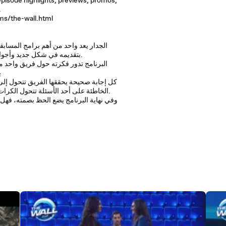
 episode highlights, previews, promos,
.
ms/the-wall.html
الجدار يعد واحد من أهم برامج المسابق
العالم وتقوم MBC بتقديمه في شكل جديد وأجواء تنافسية مميزة.
البرنامج تدور فكرته حول فريق واحد م
يقومان بالإجابة على عدد من الأسئلة
كل إجابة صحيحة يحققها الفريق تتحول إلى 
الخاطئة على أحد الأسئلة تتحول الكرات إلى اللون الأحمر وتقل فرص الربح.
وفي نهاية البرنامج يضع الحظ بصمته، فهل ت