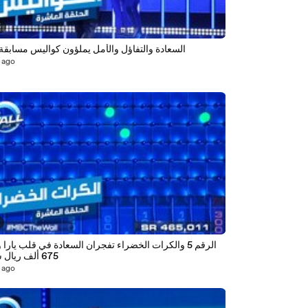
5
السعادة والتفاؤل والأمل يملؤون كواليس مسابقة 
 ago
الرقم 5 والكرات الخضراء تفجران السعادة في قلب يارا 
675 ألف ريال سعودي
 ago