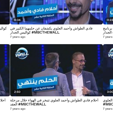
0:34
0:2
برنامج
فادي الطواش وأحمد العلوي يكشفان عن حلمهما الكبير في
كوالي
كواليس الجدار #MBCTHEWALL
7 years ago
7 years
2:50
3:0
العلوي
أحلام فادي الطواش وأحمد العلوي تتبخر في الهواء خلال مرحلة
أحلا
#MB
العقد #MBCTHEWALL
7 years ago
7 years