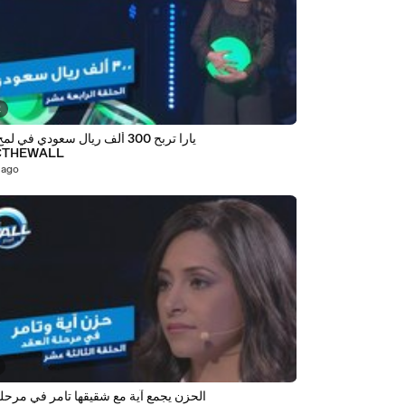
2
يارا تربح 300 ألف ريال سعودي في 
CTHEWALL
 ago
الحزن يجمع آية مع شقيقها تامر في مرحلة