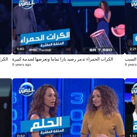
1:40
2:21
الكرات الحمراء تدمر رصيد يارا تماماً وتعرضها لصدمة كبيرة
الكر
8 years ago
8 years
0:52
1:32