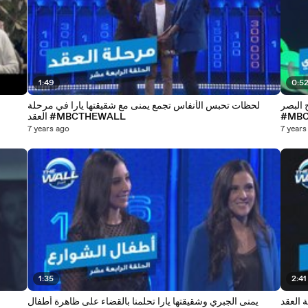
1:49
0:5
لمح البصر
لحظات تحبس الأنفاس تجمع يمنى مع شقيقتها يارا في مرحلة
#MB
العقد #MBCTHEWALL
7 years ago
7 years
1:35
2:41
 العقد
يمنى الجبري وشقيقتها يارا تحلمنا بالقضاء على ظاهرة أطفال