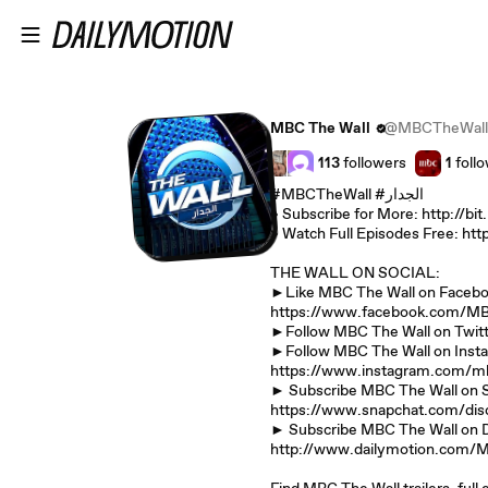
Skip to main content
MBC The Wall
@MBCTheWall
113
followers
1
foll
#MBCTheWall #الجدار
» Subscribe for More: http://bi
» Watch Full Episodes Free: ht
THE WALL ON SOCIAL:
►Like MBC The Wall on Facebo
https://www.facebook.com/M
►Follow MBC The Wall on Twitt
►Follow MBC The Wall on Inst
https://www.instagram.com/mb
► Subscribe MBC The Wall on
https://www.snapchat.com/dis
► Subscribe MBC The Wall on
http://www.dailymotion.com/