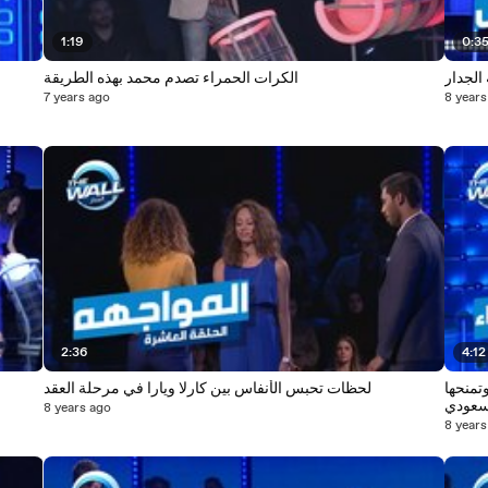
1:19
0:3
الجدار
الكرات الحمراء تصدم محمد بهذه الطريقة
7 years ago
8 years
2:36
4:12
وتمنحها
لحظات تحبس الأنفاس بين كارلا ويارا في مرحلة العقد
8 years ago
8 years