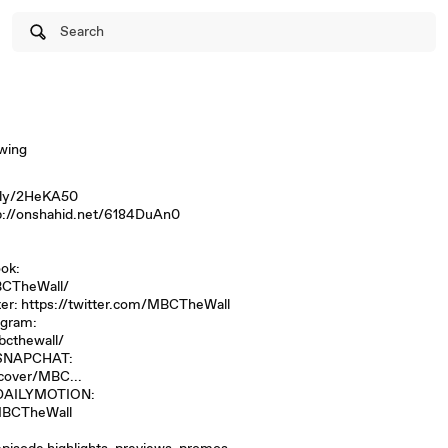
Search
owing
t.ly/2HeKA50
tp://onshahid.net/6184DuAn0
ok:
BCTheWall/
er: https://twitter.com/MBCTheWall
agram:
cthewall/
 SNAPCHAT:
cover/MBC...
 DAILYMOTION:
MBCTheWall