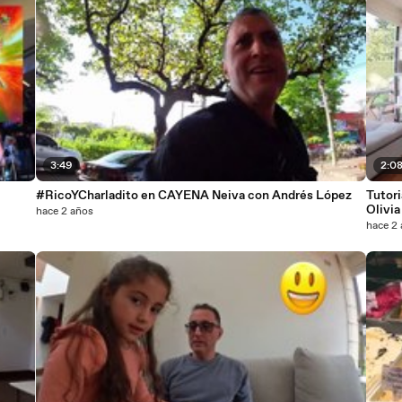
3:49
2:0
#RicoYCharladito en CAYENA Neiva con Andrés López
Tutor
Olivia
hace 2 años
hace 2