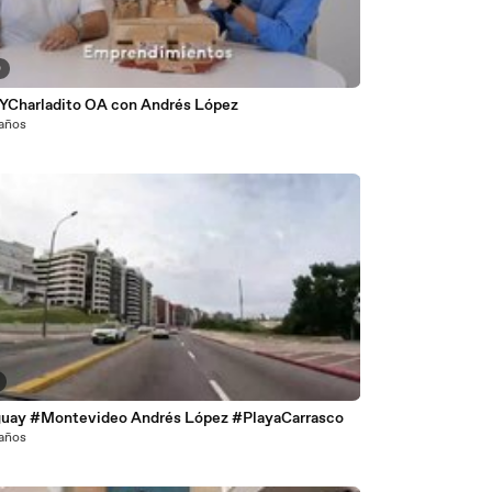
0
YCharladito OA con Andrés López
 años
uay #Montevideo Andrés López #PlayaCarrasco
 años