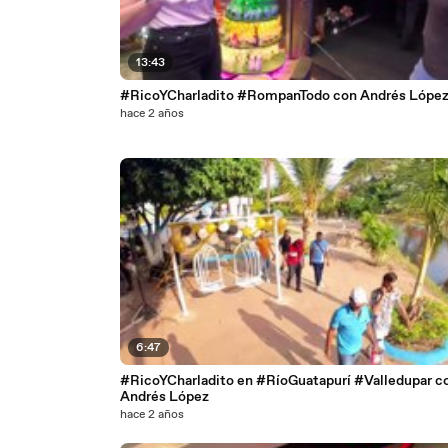
13:43
#RicoYCharladito #RompanTodo con Andrés Lópe
hace 2 años
6:47
#RicoYCharladito en #RíoGuatapurí #Valledupar c
Andrés López
hace 2 años