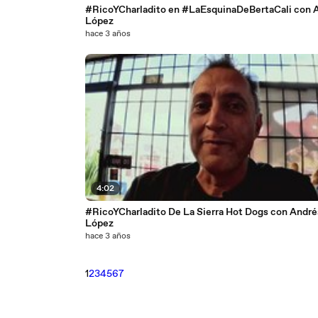
#RicoYCharladito en #LaEsquinaDeBertaCali con 
López
hace 3 años
4:02
#RicoYCharladito De La Sierra Hot Dogs con André
López
hace 3 años
1
2
3
4
5
6
7