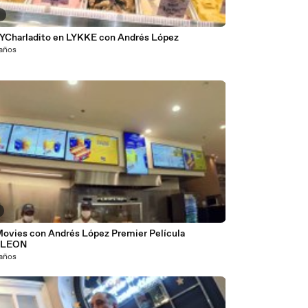
6
YCharladito en LYKKE con Andrés López
 años
ovies con Andrés López Premier Película
LEON
 años