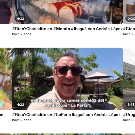
4:33
2:3
z
#RicoYCharladito en #Morata #Ibagué con Andrés López
#Rico
hace 2 años
hace 2
4:22
1:43
on
#RicoYCharladito en #LaPerla Ibagué con Andrés López
#Urug
hace 2 años
hace 2