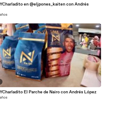
YCharladito en @eljpones_kaiten con Andrés
z
 años
2
YCharladito El Parche de Nairo con Andrés López
 años