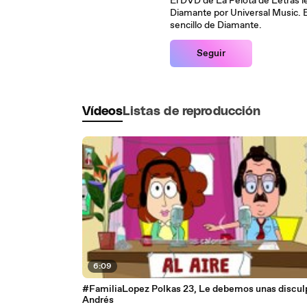
El DVD de La Pelota de Letras l
Diamante por Universal Music. 
sencillo de Diamante.
Seguir
Vídeos
Listas de reproducción
6:09
#FamiliaLopez Polkas 23, Le debemos unas discul
Andrés