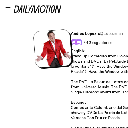
Saltar al contenido principal
Andrés Lopez
@Lopezman
442
seguidores
English:
Stand Up Comedian from Colom
shows and DVDs "La Pelota de Le
la Ventana" ("I Have the Window
Picada" (I Have the Window with 
The DVD La Pelota de Letras e
from Universal Music. The DVD 
Single Diamond award from Univ
Español:
Comediante Colombiano del Gé
shows y DVDs La Pelota de Letr
Ventana Con Frutica Picada.