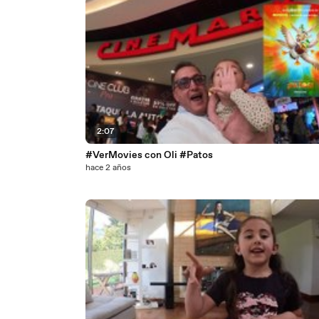
2:07
#VerMovies con Oli #Patos
hace 2 años