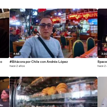
4:44
3:2
eo
#Bitácora por Chile con Andrés López
Space
hace 2 años
hace 2