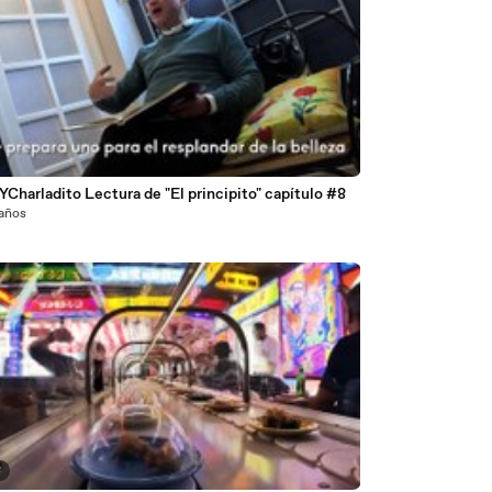
Charladito Lectura de "El principito" capítulo #8
 años
8