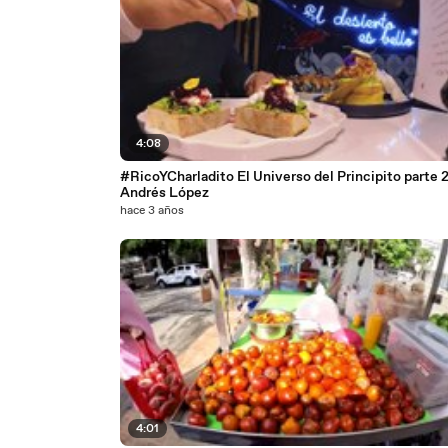
4:08
#RicoYCharladito El Universo del Principito parte 
Andrés López
hace 3 años
4:01