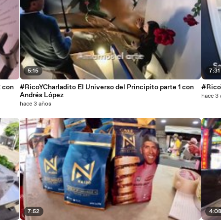
5:15
7:31
2 con
#RicoYCharladito El Universo del Principito parte 1 con
#RicoY
Andrés López
hace 3
hace 3 años
7:52
4:0