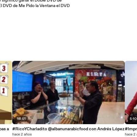
e significó ganar el Doble DVD de
El DVD de Me Pido la Ventana el DVD
16:51
5:10
pas a
#RicoYCharladito @albanunarabicfood con Andrés López
#Impr
hace 2 años
hace 2