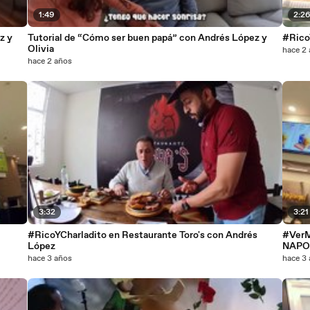
1:49
2:2
z y
Tutorial de “Cómo ser buen papá” con Andrés López y
#Rico
Olivia
hace 2
hace 2 años
3:32
3:21
#RicoYCharladito en Restaurante Toro's con Andrés
#VerM
López
NAPO
hace 3 años
hace 3