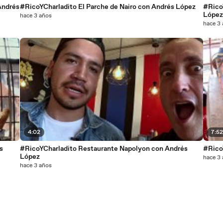
Andrés
#RicoYCharladito El Parche de Nairo con Andrés López
#Rico
Lópe
hace 3 años
hace 3
4:02
7:5
s
#RicoYCharladito Restaurante Napolyon con Andrés
#Rico
López
hace 3
hace 3 años