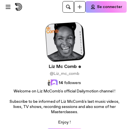
Passer au contenu principal
Se connecter
Liz Mc Comb
@Liz_mc_comb
14
followers
Welcome on Liz McComb's official Dailymotion channel !
Subscribe to be informed of Liz McComb's last music videos,
lives, TV shows, recording sessions and also some of her
Masterclasses.
Enjoy !