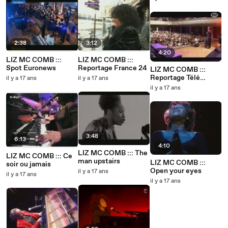
2:38
3:12
4:20
LIZ MC COMB :::
LIZ MC COMB :::
Spot Euronews
Reportage France 24
LIZ MC COMB :::
Reportage Télé
il y a 17 ans
il y a 17 ans
Toulouse
il y a 17 ans
3:48
6:13
4:10
LIZ MC COMB ::: The
LIZ MC COMB ::: Ce
man upstairs
LIZ MC COMB :::
soir ou jamais
Open your eyes
il y a 17 ans
il y a 17 ans
il y a 17 ans