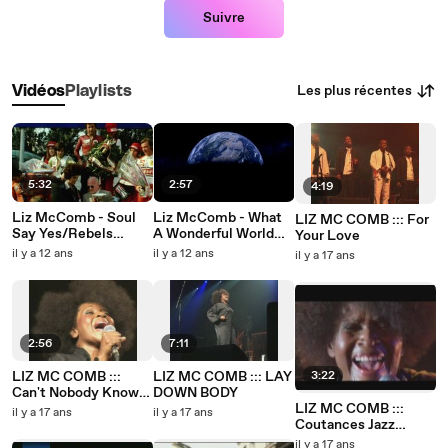
Suivre
Les plus récentes
Vidéos
Playlists
5:32
2:57
4:19
Liz McComb - Soul
Liz McComb - What
LIZ MC COMB ::: For
Say Yes/Rebels
A Wonderful World
Your Love
(Official)
(Official Video)
il y a 12 ans
il y a 12 ans
il y a 17 ans
2:56
7:11
LIZ MC COMB :::
LIZ MC COMB ::: LAY
3:22
Can't Nobody Know
DOWN BODY
My Trouble
LIZ MC COMB :::
il y a 17 ans
il y a 17 ans
Coutances Jazz
Festival
il y a 17 ans