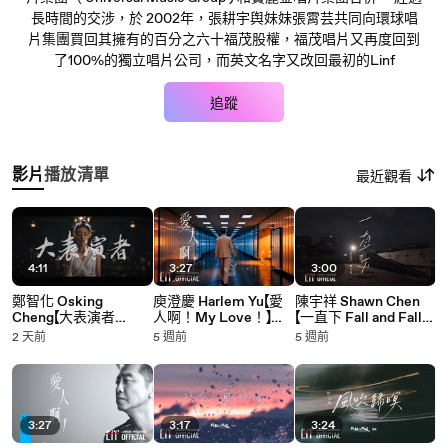
長時間的交涉，於 2002年，張耕宇舆妹妹張霄芸共同向環球唱
片集團買回其擁有的百分之六十福茂股權，福茂唱片又再度回到
了100%的獨立唱片公司，而英文名字又改回最初的Linf
追蹤
影片
播放清單
最近觀看
4:11
3:27
3:00
鄭智化 Osking
庾澄慶 Harlem Yu【愛
陳宇祥 Shawn Chen
Cheng【大表演者
人啊！My Love！】
【一直下 Fall and Fall】
Great exaggerator】
Official Music Video
Official Lyric Video
2 天前
5 週前
5 週前
Official Music Video
3:27
3:17
3:24