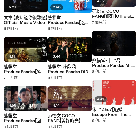
4:32
5:01
2:50
范怡文 COCO
FANG【優雅】Official
文章 【我知道你很難過】
熊貓堂
Music Video
Official Music Video
ProducePandas【吃苦
7 個月前
大補 The NPC
6 個月前
6 個月前
Anthem】Official
Lyric Video
2:52
4:11
3:44
熊貓堂-十七君
Produce Pandas Mr.17
熊貓堂
熊貓堂-陳鼎鼎
【Sahara Flame】
ProducePandas【擁抱
Produce Pandas DING
8 個月前
Official Lyric Video
怪獸 Embrace the
【快活YOLO】Official
7 個月前
8 個月前
Monster】Official
Music Video
Lyric Video
4:41
4:58
4:14
朱七 Zhu7【逃婚
Escape From The
熊貓堂
范怡文 COCO
Wedding 】Official
ProducePandas【回合
FANG【美好時光】
9 個月前
Lyric Video
Coherence】Official
Official Music Video
9 個月前
9 個月前
Music Video