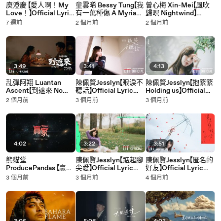
庾澄慶 【愛人啊！My
童雲晞 Bessy Tung【我
曾心梅 Xin-Mei【風吹
Love！】Official Lyric
有一萬種傷 A Myriad
歸暝 Nightwind】
Video
of Sorrows】Official
Official Lyric Video -
7 週前
2 個月前
2 個月前
Lyric Video - 2026年
2026年民視、公視台
民視、公視台語台、中
語台、中華電信 松溫
華電信 松溫暖好戲《阿
暖好戲《阿松與阿暖》
松與阿暖》插曲
插曲
3:49
3:41
4:13
乱彈阿翔 Luantan
陳佩賢Jesslyn【眼淚不
陳佩賢Jesslyn【抱緊緊
Ascent【到遮來 No
聽話】Official Lyric
Holding us】Official
Way Out】Official
Video
Lyric Video - 2026年
2 個月前
3 個月前
3 個月前
Lyric Video - 2026年
民視、公視台語台、中
民視、公視台語台、中
華電信 松溫暖好戲《阿
華電信 松溫暖好戲《阿
松與阿暖》片尾曲
松與阿暖》片頭曲
4:02
3:22
3:51
熊貓堂
陳佩賢Jesslyn【踮起腳
陳佩賢Jesslyn【匿名的
ProducePandas 【贏家】
尖愛】Official Lyric
好友】Official Lyric
Official Music Video
Video
Video
3 個月前
3 個月前
4 個月前