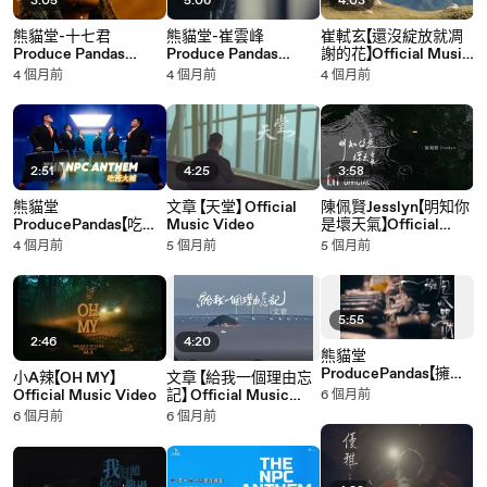
3:05
5:06
4:03
熊貓堂-十七君
熊貓堂-崔雲峰
崔軾玄【還沒綻放就凋
Produce Pandas
Produce Pandas
謝的花】Official Music
Mr.17【Sahara Flame】
Otter【大風過境 Into
Video
4 個月前
4 個月前
4 個月前
Official MV
The Storm】Official
MV
2:51
4:25
3:58
熊貓堂
文章 【天堂】 Official
陳佩賢Jesslyn【明知你
ProducePandas【吃苦
Music Video
是壞天氣】Official
大補 | The NPC
Lyric Video
4 個月前
5 個月前
5 個月前
Anthem】Official MV
5:55
2:46
4:20
熊貓堂
ProducePandas【擁抱
小A辣【OH MY】
文章 【給我一個理由忘
怪獸 | Embrace the
Official Music Video
記】 Official Music
6 個月前
Monster】Official
Video
6 個月前
6 個月前
Documentary MV