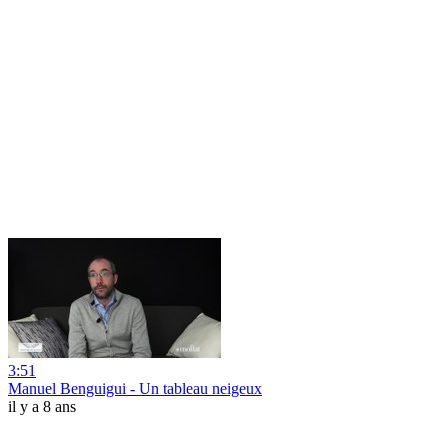
3:51
Manuel Benguigui - Un tableau neigeux
il y a 8 ans