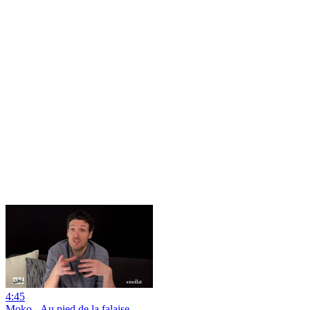
4:45
Moko - Au pied de la falaise