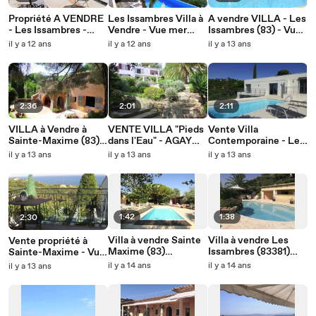
Propriété A VENDRE
Les Issambres Villa à
A vendre VILLA - Les
- Les Issambres -
Vendre - Vue mer
Issambres (83) - Vue
Piscine - Vue Mer sur
panoramique -
Mer - Piscine - 6
il y a 12 ans
il y a 12 ans
il y a 13 ans
la baie de Saint
Proche Plages -
pièces sur un terrain
Raphael
Piscine - 380m²
de 1700m²
2:36
2:01
2:11
VILLA à Vendre à
VENTE VILLA "Pieds
Vente Villa
Sainte-Maxime (83) -
dans l'Eau" - AGAY
Contemporaine - Les
Piscine - Plage à pied
(83) - Ponton privé -
Issambres (83381) -
il y a 13 ans
il y a 13 ans
il y a 13 ans
- Vue Mer
Accès plage - Studio
Vue Mer - Proche
indépendant - Piscine
Plages - Piscine - 185
-
m²
1:42
1:38
2:30
Villa à vendre Sainte
Villa à vendre Les
Vente propriété à
Maxime (83)
Issambres (83381)
Sainte-Maxime - Vue
immobilier - vue mer
immobilier - vue mer
Mer - Piscine - 2
il y a 14 ans
il y a 14 ans
il y a 13 ans
- 160m2
- 235m2
maisons
indépendantes