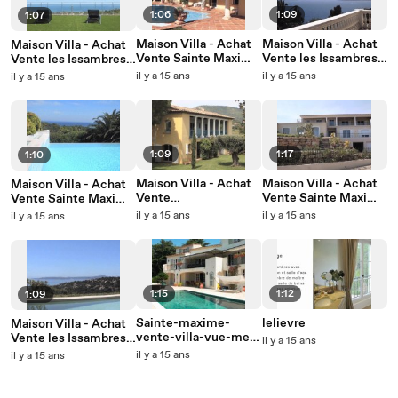
1:06
1:09
1:07
Maison Villa - Achat
Maison Villa - Achat
Maison Villa - Achat
Vente Sainte Maxime
Vente les Issambres
Vente les Issambres
(83120) - 200m2 vue
(83380) - vue mer -
(83380) - 354m2 vue
il y a 15 ans
il y a 15 ans
il y a 15 ans
mer - N°1701v -
N° 1646v - Léonie
mer - N° 1682v -
Léonie lelièvre.mov
lelièvremov
Léonie lelièvre
1:09
1:17
1:10
Maison Villa - Achat
Maison Villa - Achat
Maison Villa - Achat
Vente
Vente Sainte Maxime
Vente Sainte Maxime
Grimaud(83310) -
(83120) - 560 m2 vue
(83120) - 230m2 vue
il y a 15 ans
il y a 15 ans
il y a 15 ans
180m2 vue mer - N°
mer - N° 1622v -
mer - N° 1713v -
1476v - Léonie
Léonie lelièvre
Léonie lelièvre
lelièvre
1:15
1:12
1:09
Sainte-maxime-
lelievre
Maison Villa - Achat
vente-villa-vue-mer-
Vente les Issambres
il y a 15 ans
immobilier-
(83380) - 210m2 vue
il y a 15 ans
il y a 15 ans
lelievre1641.mov
mer - N°1790v -
Léonie lelièvre