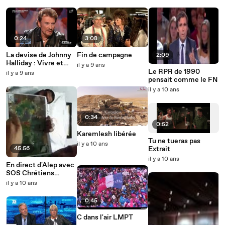
0:24
3:08
La devise de Johnny
Fin de campagne
2:09
Halliday : Vivre et
il y a 9 ans
laisser vivre
Le RPR de 1990
il y a 9 ans
pensait comme le FN
il y a 10 ans
0:34
0:52
Karemlesh libérée
Tu ne tueras pas
il y a 10 ans
45:56
Extrait
il y a 10 ans
En direct d'Alep avec
SOS Chrétiens
d'Orient
il y a 10 ans
0:45
C dans l'air LMPT