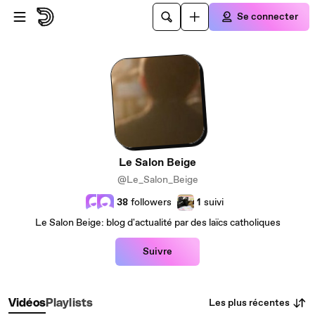
Passer au contenu principal
Se connecter
Le Salon Beige
@Le_Salon_Beige
38
followers
1
suivi
Le Salon Beige: blog d'actualité par des laïcs catholiques
Suivre
Les plus récentes
Vidéos
Playlists