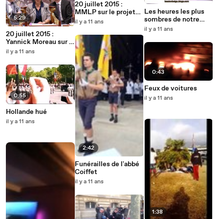
20 juillet 2015 :
Les heures les plus
MMLP sur le projet
5:29
sombres de notre
de loi droit des
il y a 11 ans
république : un camp
étrangers
il y a 11 ans
20 juillet 2015 :
de concentration à
Yannick Moreau sur le
Versailles
projet de loi sur le
il y a 11 ans
droit des étrangers
0:43
Feux de voitures
0:55
il y a 11 ans
Hollande hué
il y a 11 ans
2:42
Funérailles de l'abbé
Coiffet
il y a 11 ans
1:38