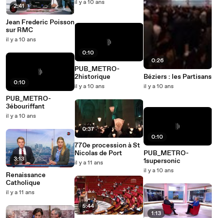
il y a 10 ans
2:41
Jean Frederic Poisson
sur RMC
il y a 10 ans
0:10
0:26
PUB_METRO-
2historique
Béziers : les Partisans
0:10
il y a 10 ans
il y a 10 ans
PUB_METRO-
3ébouriffant
il y a 10 ans
0:37
0:10
770e procession à St
Nicolas de Port
PUB_METRO-
3:13
1supersonic
il y a 11 ans
il y a 10 ans
Renaissance
Catholique
il y a 11 ans
5:44
1:13