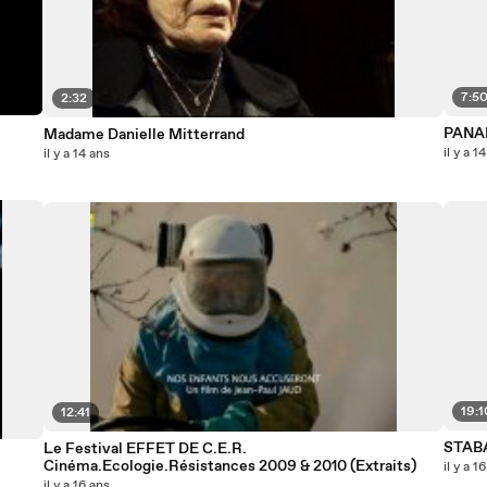
7:5
2:32
PANAM
Madame Danielle Mitterrand
il y a 1
il y a 14 ans
19:1
12:41
STABA
Le Festival EFFET DE C.E.R.
Cinéma.Ecologie.Résistances 2009 & 2010 (Extraits)
il y a 1
il y a 16 ans