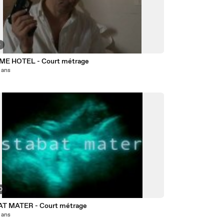
0
E HOTEL - Court métrage
4 ans
0
T MATER - Court métrage
6 ans