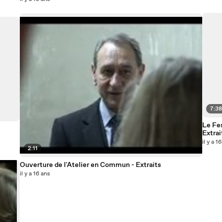
7:3
Le Fes
Extrai
il y a 1
2:11
Ouverture de l'Atelier en Commun - Extraits
il y a 16 ans