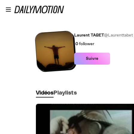
Passer au contenu principal
Laurent TABET
@Laurenttabet
0
follower
Suivre
Vidéos
Playlists